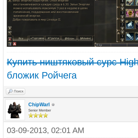
Купить ништяковый сурс High 
бложик Ройчега
Поиск
ChipWarl
Senior Member
03-09-2013, 02:01 AM