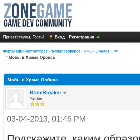
Приветствуем, Гость!
Вход
Регистрация
Форум администраторов игровых серверов
›
MMO
›
Lineage II
Мобы в Храме Орбиса
среднем
Мобы в Храме Орбиса
BoneBreaker
Member
03-04-2013, 01:45 PM
Подскажите, каким образо