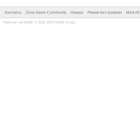
Контакты
Zone-Game Community
Наверх
Режим без графики
Mark Al
Работает на
MyBB
, © 2002-2026
MyBB Group
.