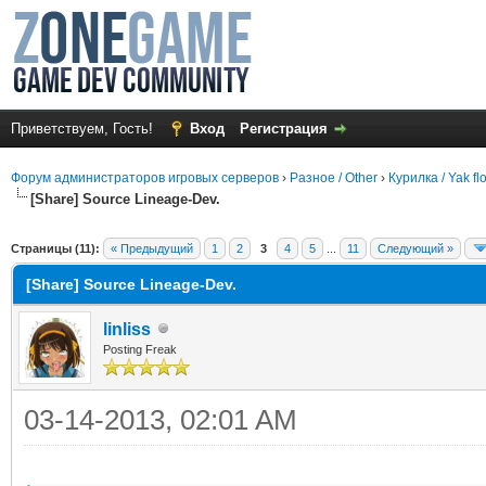
Приветствуем, Гость!
Вход
Регистрация
Форум администраторов игровых серверов
›
Разное / Other
›
Курилка / Yak fl
[Share] Source Lineage-Dev.
среднем
Страницы (11):
« Предыдущий
1
2
3
4
5
...
11
Следующий »
[Share] Source Lineage-Dev.
linliss
Posting Freak
03-14-2013, 02:01 AM