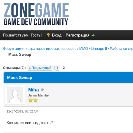
Приветствуем, Гость!
Вход
Регистрация
Форум администраторов игровых серверов
›
MMO
›
Lineage II
›
Работа со ск
Mass Sweap
среднем
Страницы (2):
« Предыдущий
1
2
Mass Sweap
Miha
Junior Member
12-17-2019, 02:32 AM
Как масс свип сделать?