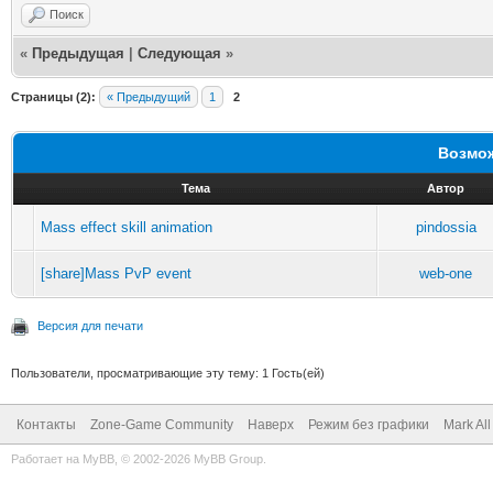
Поиск
«
Предыдущая
|
Следующая
»
Страницы (2):
« Предыдущий
1
2
Возмож
Тема
Автор
Mass effect skill animation
pindossia
[share]Mass PvP event
web-one
Версия для печати
Пользователи, просматривающие эту тему: 1 Гость(ей)
Контакты
Zone-Game Community
Наверх
Режим без графики
Mark Al
Работает на
MyBB
, © 2002-2026
MyBB Group
.