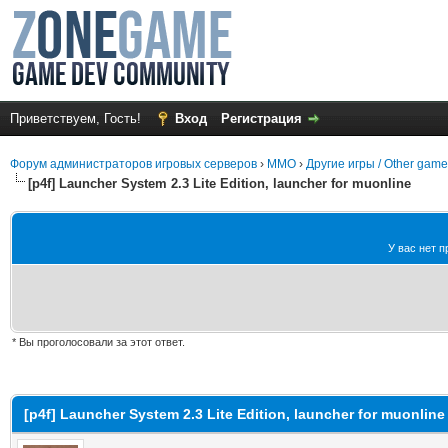
Приветствуем, Гость!
Вход
Регистрация
Форум администраторов игровых серверов
›
MMO
›
Другие игры / Other gam
[p4f] Launcher System 2.3 Lite Edition, launcher for muonline
У вас нет п
* Вы проголосовали за этот ответ.
среднем
[p4f] Launcher System 2.3 Lite Edition, launcher for muonline