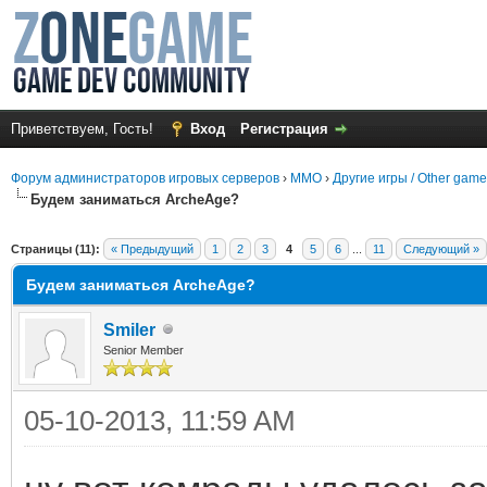
Приветствуем, Гость!
Вход
Регистрация
Форум администраторов игровых серверов
›
MMO
›
Другие игры / Other gam
Будем заниматься ArcheAge?
среднем
Страницы (11):
« Предыдущий
1
2
3
4
5
6
...
11
Следующий »
Будем заниматься ArcheAge?
Smiler
Senior Member
05-10-2013, 11:59 AM