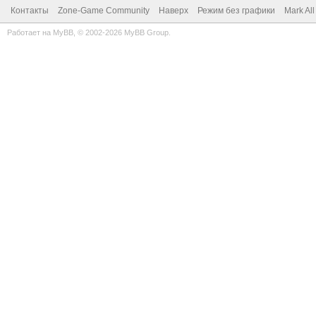
Контакты
Zone-Game Community
Наверх
Режим без графики
Mark Al
Работает на
MyBB
, © 2002-2026
MyBB Group
.