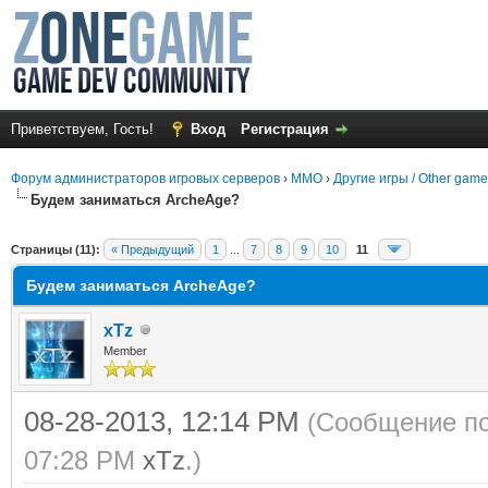
Приветствуем, Гость!
Вход
Регистрация
Форум администраторов игровых серверов
›
MMO
›
Другие игры / Other gam
Будем заниматься ArcheAge?
среднем
Страницы (11):
« Предыдущий
1
...
7
8
9
10
11
Будем заниматься ArcheAge?
xTz
Member
08-28-2013, 12:14 PM
(Сообщение по
07:28 PM
xTz
.)