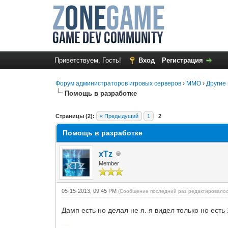
Приветствуем, Гость!
Вход
Регистрация
Форум администраторов игровых серверов
›
MMO
›
Другие 
Помощь в разработке
0 Голос(ов) - 0 в среднем
1
2
3
4
5
Страницы (2):
« Предыдущий
1
2
Помощь в разработке
xTz
Member
05-15-2013, 09:45 PM
(Сообщение последний раз редактировалос
Дамп есть но делал не я. я видел только но ест
Добавлено через 8 минут