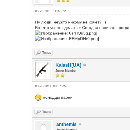
05-25-2013, 11:37 PM
Ну люди, неужто никому не хочет? =(
Вот что успел сделать + Сегодня написал прогр
Поиск
KalasH[UA]
Junior Member
03-20-2014, 08:37 PM
молодцы парни
Поиск
anthemis
Junior Member