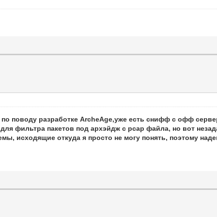
 по поводу разработке ArcheAge,уже есть снифф с офф сервер
 для фильтра пакетов под архэйдж с pcap файла, но вот неза
емы, исходящие откуда я просто не могу понять, поэтому над