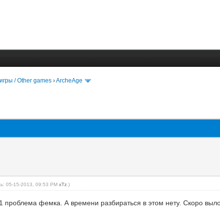
игры / Other games
›
ArcheAge
ь: 05-15-2013, 09:53 PM
xTz
.)
ь 1 проблема фемка. А времени разбираться в этом нету. Скоро выл