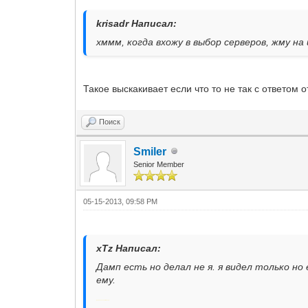
krisadr Написал:
хммм, когда вхожу в выбор серверов, жму н
Такое выскакивает если что то не так с ответом 
Поиск
Smiler
Senior Member
05-15-2013, 09:58 PM
xTz Написал:
Дамп есть но делал не я. я видел только н
ему.
Добавлено через 8 минут