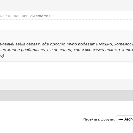
ь: 07-02-2022, 10:19 AM
anthemis
.)
Нулевый гейм сервак, где просто тупо побегать можно, хотелос
более менее разбираюсь, в с не силен, хотя все языки похожи. к т
о)
Перейти к форуму: