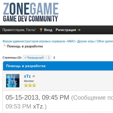
Приветствуем, Гость!
Вход
Регистрация
Форум администраторов игровых серверов
›
MMO
›
Другие игры / Other gam
Помощь в разработке
среднем
Страницы (2):
« Предыдущий
1
2
Помощь в разработке
xTz
Member
05-15-2013, 09:45 PM
(Сообщение по
09:53 PM
xTz
.)