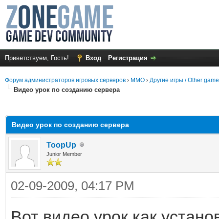
Приветствуем, Гость!
Вход
Регистрация
Форум администраторов игровых серверов
›
MMO
›
Другие игры / Other gam
Видео урок по созданию сервера
среднем
Видео урок по созданию сервера
ToopUp
Junior Member
02-09-2009, 04:17 PM
Вот видео урок как устано