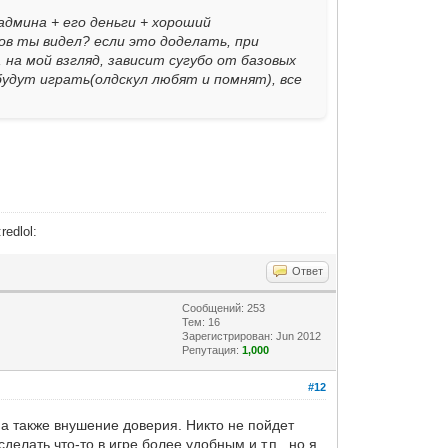
админа + его деньги + хороший
мов ты видел? если это доделать, при
на мой взгляд, зависит сугубо от базовых
будут играть(олдскул любят и помнят), все
:redlol:
Ответ
Сообщений: 253
Тем: 16
Зарегистрирован: Jun 2012
Репутация:
1,000
#12
 а также внушение доверия. Никто не пойдет
делать что-то в игре более удобным и т.п., но я