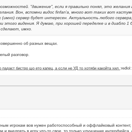
озможностей. "движение", если я правильно понял, это желания 
лания. Вон, вспомни видос finfan'a, много вот таких вот касту
(имхо) сервер будет интересен. Актуальность любого сервера, 
и этого видения. Я думаю, при хорошей переделке и в диабло 1 
 сделают, имхо.
 совершенно об разных вещах.
лепый разговор.
 падаєт бистро що ето капец, а єсли не УД то хотяби какойта хил.
:redlol:
ватным игрокам вов нужен работоспособный и оффлайковый контент,
 и внедрять в игру что-то свое, то только улучшение интерфейса, с