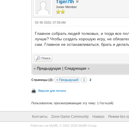
Tiger7th
Junior Member
03-30-2020, 07:58 AM
Главное собрать людей толковых, и тогда все по
лучше? Чтобы создать хорошую игру, не обязате
сам. Главное не останавливаться, брать и делать
Поиск
«
Предыдущая
|
Следующая
»
Страницы (2):
« Предыдущий
1
2
Версия для печати
Пользователи, просматривающие эту тему: 1 Гость(ей)
Контакты
Zone-Game Community
Наверх
Режим без г
Работает на
MyBB
, © 2002-2026
MyBB Group
.