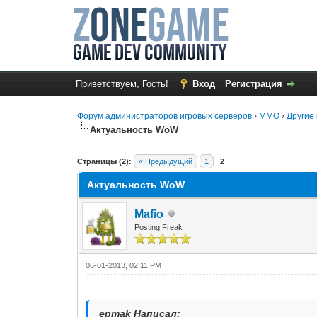
Приветствуем, Гость!
Вход
Регистрация
Форум администраторов игровых серверов
›
MMO
›
Другие 
Актуальность WoW
1 Голос(ов) - 5 в среднем
1
2
3
4
5
Страницы (2):
« Предыдущий
1
2
Актуальность WoW
Mafio
Posting Freak
06-01-2013, 02:11 PM
epmak Написал: