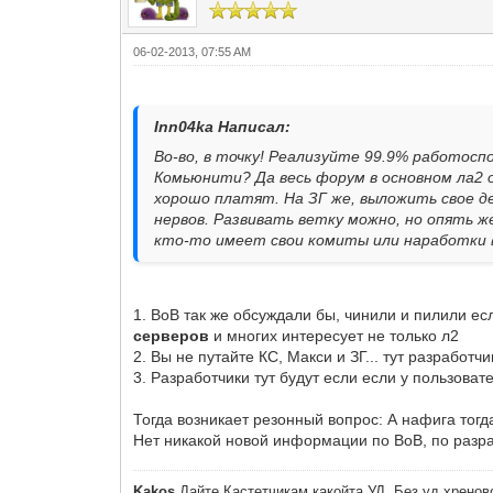
06-02-2013, 07:55 AM
Inn04ka Написал:
Во-во, в точку! Реализуйте 99.9% работосп
Комьюнити? Да весь форум в основном ла2 о
хорошо платят. На ЗГ же, выложить свое д
нервов. Развивать ветку можно, но опять же
кто-то имеет свои комиты или наработки в
1. ВоВ так же обсуждали бы, чинили и пилили ес
серверов
и многих интересует не только л2
2. Вы не путайте КС, Макси и ЗГ... тут разрабо
3. Разработчики тут будут если если у пользоват
Тогда возникает резонный вопрос: А нафига тог
Нет никакой новой информации по ВоВ, по разра
Kakos
Дайте Кастетчикам какойта УД. Без уд хреново