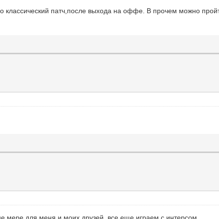
о классический патч,после выхода на оффе. В прочем можно прой
.
не мере для меня и моих друзей, все еще играем с интерсом.