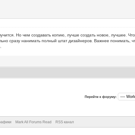
лучится. Но чем создавать копию, лучше создать новое, лучшее. Чт
льно сразу нанимать полный штат дизайнеров. Важнее понимать, чт
.
Перейти к форуму:
рафики
Mark All Forums Read
RSS канал