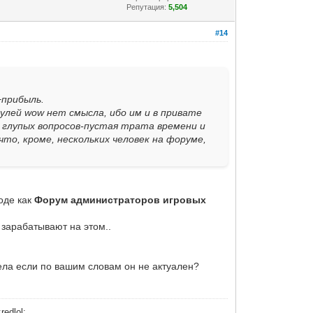
Репутация:
5,504
#14
+прибыль.
улей wow нет смысла, ибо им и в привате
 глупых вопросов-пустая трата времени и
что, кроме, нескольких человек на форуме,
роде как
Форум администраторов игровых
 зарабатывают на этом..
ела если по вашим словам он не актуален?
:redlol: