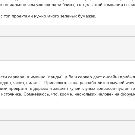
е гениальное чем уже сделали близы, т.к. цель этой компании выли
 с топ проектами нужно много зеленых бумажек.
ости сервера, а именно "панды", и Ваш сервер даст онлайн+прибыл
ает, чинит, пилит..... Привлекать сюда разработчиков эмулей wow 
ики превратят в дерьмо и завалят кучей глупых вопросов-пустая тр
м источника. Сомневаюсь, что, кроме, нескольких человек на форум