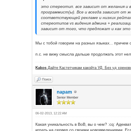
это стереотип. все зависит от желания и в
программист(ы). Все и всегда зависит от же
соответствующей рекламе и низких рейтах 
стереотипов vs видения админа + реализаци
зависит от того, что предложат и как это
Мы с тобой говорим на разных языках... причем
п.с. не вижу смысла дальше продолжать этот не
Kakos
Дайте Кастетчикам какойта УД. Без уд хреново
Поиск
napam
Senior Member
06-02-2013, 12:22 AM
Какая уникальность в ВоВ, вы о чем? :cq: Адек
играть на сервер со своими нововведениями. Если