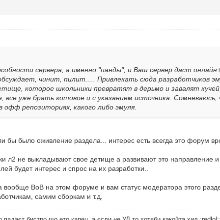
особности сервера, а именно "панды", и Ваш сервер даст онлайн
бсуждает, чинит, пилит..... Привлекать сюда разработчиков эм
етище, которое школьники превратят в дерьмо и завалят кучей
, все уже брать готовое и с указанием источника. Сомневаюсь, 
 офф репозиториях, какого либо эмуля.
ли бы было оживление раздела... интерес есть всегда это форум в
тчики л2 не выкладывают свое детище а развивают это направление и
елей будет интерес и спрос на их разработки..
да вообще ВоВ на этом форуме и вам статус модератора этого разд
ботчикам, самим сборкам и т.д.
 падаєт бистро що ето капец, а єсли не УД то хотяби какойта хил.
:redlol: