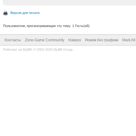
Версия для печати
Пользователи, просматривающие эту тему: 1 Гость(ей)
Контакты
Zone-Game Community
Наверх
Режим без графики
Mark Al
Работает на
MyBB
, © 2002-2026
MyBB Group
.