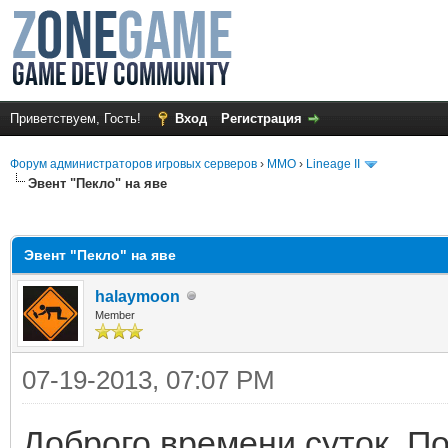
Приветствуем, Гость!
Вход
Регистрация
Форум администраторов игровых серверов
›
MMO
›
Lineage II
Эвент "Пекло" на яве
среднем
Эвент "Пекло" на яве
halaymoon
Member
07-19-2013, 07:07 PM
Доброго времени суток. П