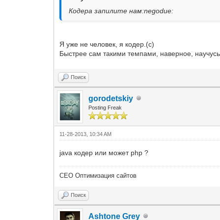
Кодера запилите нам:negodue:
Я уже не человек, я кодер.(с)
Быстрее сам такими темпами, наверное, научусь.
Поиск
gorodetskiy
Posting Freak
11-28-2013, 10:34 AM
java кодер или может php ?
СЕО Оптимизация сайтов
Поиск
Ashtone Grey