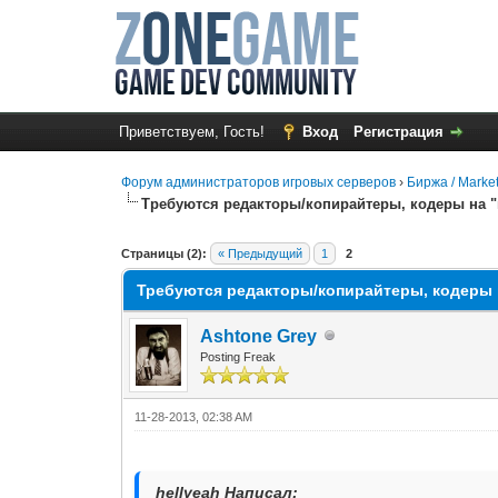
Приветствуем, Гость!
Вход
Регистрация
Форум администраторов игровых серверов
›
Биржа / Marke
Требуются редакторы/копирайтеры, кодеры на "
0 Голос(ов) - 0 в среднем
1
2
3
4
5
Страницы (2):
« Предыдущий
1
2
Требуются редакторы/копирайтеры, кодеры 
Ashtone Grey
Posting Freak
11-28-2013, 02:38 AM
hellyeah Написал: