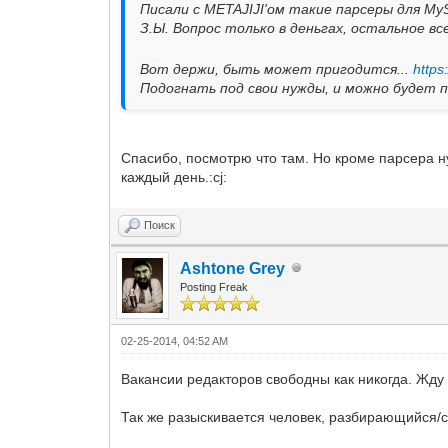
Писали с METAJIJI'ом такие парсеры для My
З.Ы. Вопрос только в деньгах, остальное в
Добавлено через 13 минут
Вот держи, быть может пригодится...
https
Подогнать под свои нужды, и можно будет п
Спасибо, посмотрю что там. Но кроме парсера н
каждый день.:cj:
Поиск
Ashtone Grey
Posting Freak
02-25-2014, 04:52 AM
Вакансии редакторов свободны как никогда. Жду
Так же разыскивается человек, разбирающийся/с