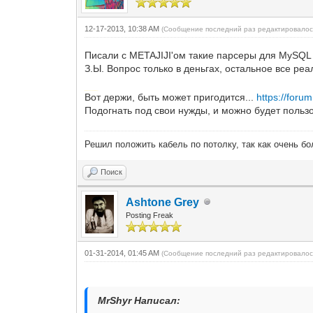
12-17-2013, 10:38 AM
(Сообщение последний раз редактировалос
Писали с METAJIJI'ом такие парсеры для MySQL 
З.Ы. Вопрос только в деньгах, остальное все ре
Добавлено через 13 минут
Вот держи, быть может пригодится...
https://for
Подогнать под свои нужды, и можно будет пользо
Решил положить кабель по потолку, так как очень бо
Поиск
Ashtone Grey
Posting Freak
01-31-2014, 01:45 AM
(Сообщение последний раз редактировалось
MrShyr Написал: