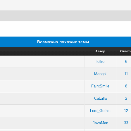
Возможно похожие темы ...
Автор
Ответ
lolko
6
Mangol
11
FaintSmile
8
Catzilla
2
Lord_Gothic
12
JavaMan
33