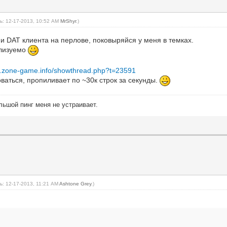
ь: 12-17-2013, 10:52 AM
MrShyr
.)
и DAT клиента на перлове, поковыряйся у меня в темках.
ализуемо
um.zone-game.info/showthread.php?t=23591
ваться, пропиливает по ~30к строк за секунды.
льшой пинг меня не устраивает.
: 12-17-2013, 11:21 AM
Ashtone Grey
.)