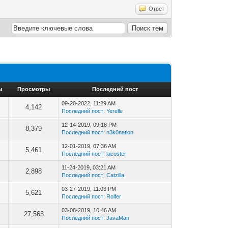
Ответ
ы
Просмотры
Последний пост
09-20-2022, 11:29 AM
4,142
Последний пост
:
Yerelle
12-14-2019, 09:18 PM
8,379
Последний пост
:
n3k0nation
12-01-2019, 07:36 AM
5,461
Последний пост
:
lacoster
11-24-2019, 03:21 AM
2,898
Последний пост
:
Catzilla
03-27-2019, 11:03 PM
5,621
Последний пост
:
Rolfer
03-08-2019, 10:46 AM
27,563
Последний пост
:
JavaMan