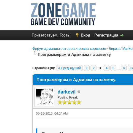
Приветствуем, Гость!
Вход
Регистрация
Форум администраторов игровых серверов
›
Биржа / Marke
Программерам и Админам на заметку.
0 Голос(ов) - 0 в среднем
1
2
3
4
5
Страницы (8):
« Предыдущий
1
2
3
4
5
...
8
С
Программерам и Админам на заметку.
darkevil
Posting Freak
08-13-2013, 04:24 AM