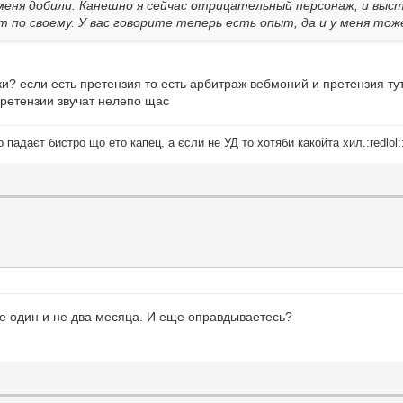
меня добили. Канешно я сейчас отрицательный персонаж, и выс
 по своему. У вас говорите теперь есть опыт, да и у меня тож
ки? если есть претензия то есть арбитраж вебмоний и претензия ту
 претензии звучат нелепо щас
 падаєт бистро що ето капец, а єсли не УД то хотяби какойта хил.
:redlol:
е один и не два месяца. И еще оправдываетесь?