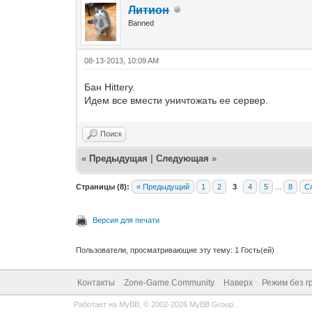
Литион
Banned
08-13-2013, 10:09 AM
Бан Hittery.
Идем все вмести уничтожать ее сервер.
Поиск
«
Предыдущая
|
Следующая
»
Страницы (8):
« Предыдущий
1
2
3
4
5
...
8
С
Версия для печати
Пользователи, просматривающие эту тему: 1 Гость(ей)
Контакты
Zone-Game Community
Наверх
Режим без г
Работает на
MyBB
, © 2002-2026
MyBB Group
.