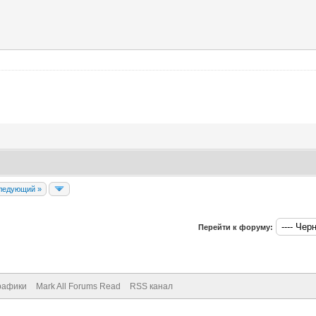
ледующий »
Перейти к форуму:
рафики
Mark All Forums Read
RSS канал