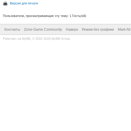
Версия для печати
Пользователи, просматривающие эту тему: 1 Гость(ей)
Контакты
Zone-Game Community
Наверх
Режим без графики
Mark Al
Работает на
MyBB
, © 2002-2026
MyBB Group
.