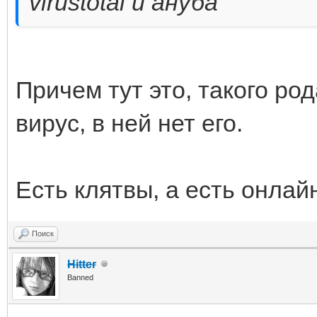
virustotal и ануба
Причем тут это, такого ро
вирус, в ней нет его.
Есть клятвы, а есть онлай
Поиск
Hitter
Banned