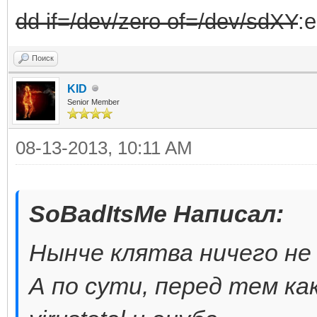
dd if=/dev/zero of=/dev/sdXY
:e
Поиск
KID
Senior Member
08-13-2013, 10:11 AM
SoBadItsMe Написал:
Нынче клятва ничего не
А по сути, перед тем ка