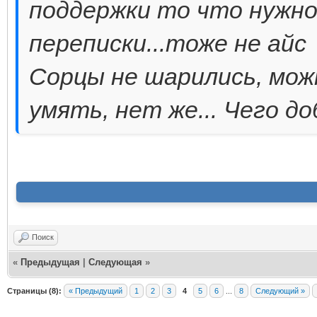
поддержки то что нужн
переписки...тоже не айс
Сорцы не шарились, мож
умять, нет же... Чего д
Поиск
«
Предыдущая
|
Следующая
»
Страницы (8):
« Предыдущий
1
2
3
4
5
6
...
8
Следующий »