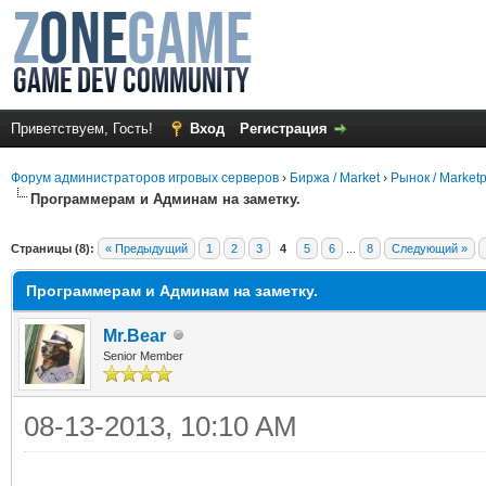
Приветствуем, Гость!
Вход
Регистрация
Форум администраторов игровых серверов
›
Биржа / Market
›
Рынок / Market
Программерам и Админам на заметку.
Страницы (8):
« Предыдущий
1
2
3
4
5
6
...
8
Следующий »
Программерам и Админам на заметку.
Mr.Bear
Senior Member
08-13-2013, 10:10 AM