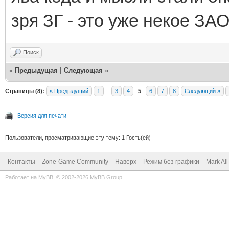
зря ЗГ - это уже некое ЗАО
Поиск
«
Предыдущая
|
Следующая
»
Страницы (8):
« Предыдущий
1
...
3
4
5
6
7
8
Следующий »
Версия для печати
Пользователи, просматривающие эту тему: 1 Гость(ей)
Контакты
Zone-Game Community
Наверх
Режим без графики
Mark Al
Работает на
MyBB
, © 2002-2026
MyBB Group
.