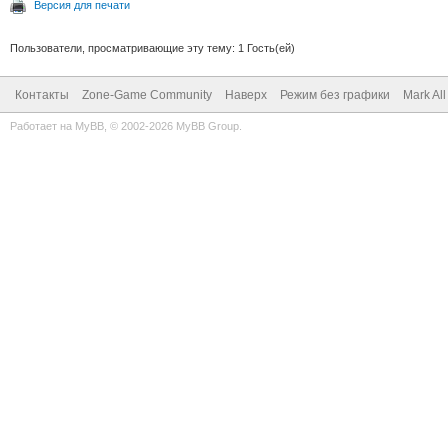
Версия для печати
Пользователи, просматривающие эту тему: 1 Гость(ей)
Контакты
Zone-Game Community
Наверх
Режим без графики
Mark Al
Работает на
MyBB
, © 2002-2026
MyBB Group
.