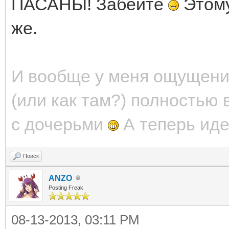
ПАСАНЫ! Забейте
Этому
же.
И вообще у меня ощущение
(или как там?) полность
с дочерьми
А теперь идет
Поиск
ANZO
Posting Freak
08-13-2013, 03:11 PM