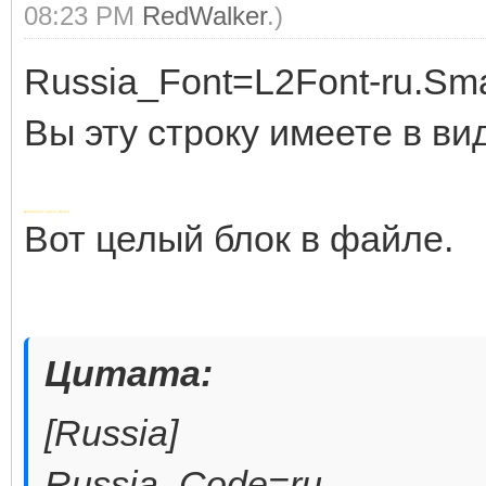
08:23 PM
RedWalker
.)
Russia_Font=L2Font-ru.Sma
Вы эту строку имеете в ви
Добавлено через 1 минуту
Вот целый блок в файле.
Цитата:
[Russia]
Russia_Code=ru