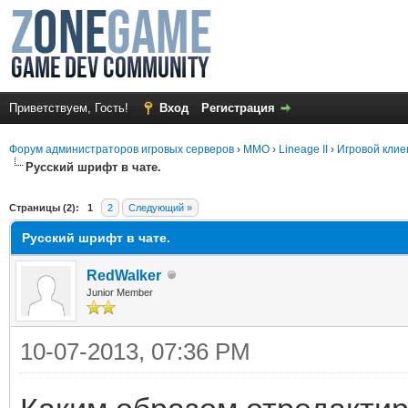
Приветствуем, Гость!
Вход
Регистрация
Форум администраторов игровых серверов
›
MMO
›
Lineage II
›
Игровой клие
Русский шрифт в чате.
среднем
Страницы (2):
1
2
Следующий »
Русский шрифт в чате.
RedWalker
Junior Member
10-07-2013, 07:36 PM