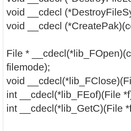
void __cdecl (*DestroyFileS
void __cdecl (*CreatePak)(co
File * __cdecl(*lib_FOpen)(c
filemode);
void __cdecl(*lib_FClose)(Fil
int __cdecl(*lib_FEof)(File *f
int __cdecl(*lib_GetC)(File *f