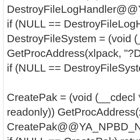
DestroyFileLogHandler@
if (NULL == DestroyFileLogHa
DestroyFileSystem = (void (_
GetProcAddress(xlpack, "
if (NULL == DestroyFileSyste
CreatePak = (void (__cdecl *
readonly)) GetProcAddress(x
CreatePak@@YA_NPBD_N