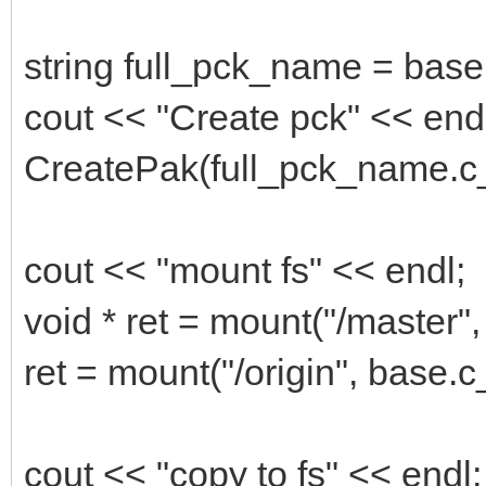
string full_pck_name = bas
cout << "Create pck" << end
CreatePak(full_pck_name.c_st
cout << "mount fs" << endl;
void * ret = mount("/master",
ret = mount("/origin", base.c_
cout << "copy to fs" << endl;