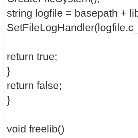
string logfile = basepath + l
SetFileLogHandler(logfile.c_s
return true;
}
return false;
}
void freelib()