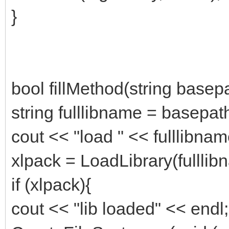
}
bool fillMethod(string basep
string fulllibname = basepat
cout << "load " << fulllibnam
xlpack = LoadLibrary(fulllibn
if (xlpack){
cout << "lib loaded" << endl;