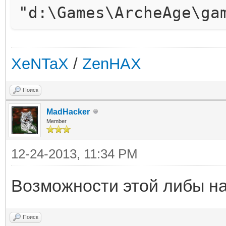
"d:\Games\ArcheAge\ga
XeNTaX
/
ZenHAX
Поиск
MadHacker
Member
12-24-2013, 11:34 PM
Возможности этой либы н
Поиск