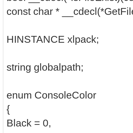
const char * __cdecl(*GetFil
HINSTANCE xlpack;
string globalpath;
enum ConsoleColor
{
Black = 0,