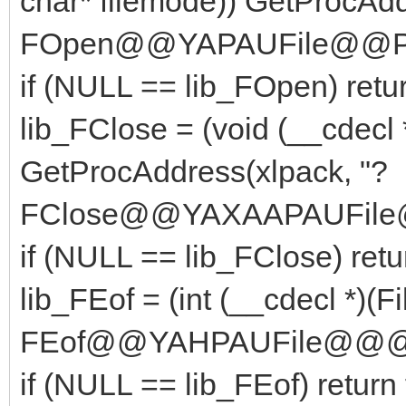
char* filemode)) GetProcAdd
FOpen@@YAPAUFile@@P
if (NULL == lib_FOpen) retur
lib_FClose = (void (__cdecl *)
GetProcAddress(xlpack, "?
FClose@@YAXAAPAUFile
if (NULL == lib_FClose) retur
lib_FEof = (int (__cdecl *)(F
FEof@@YAHPAUFile@@@
if (NULL == lib_FEof) return 