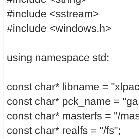
#include <sstream>
#include <windows.h>
using namespace std;
const char* libname = "xlpack
const char* pck_name = "g
const char* masterfs = "/mas
const char* realfs = "/fs";