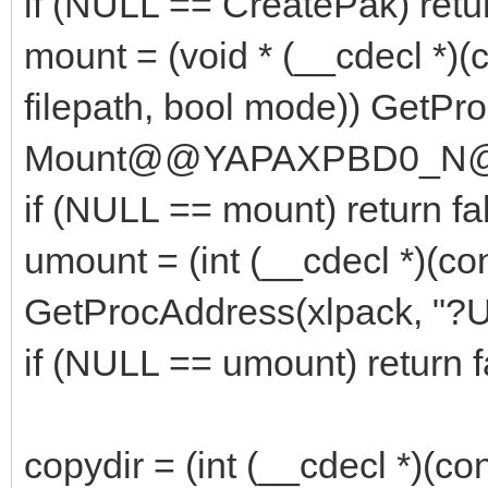
if (NULL == CreatePak) retur
mount = (void * (__cdecl *)(
filepath, bool mode)) GetPr
Mount@@YAPAXPBD0_N@
if (NULL == mount) return fa
umount = (int (__cdecl *)(co
GetProcAddress(xlpack,
if (NULL == umount) return f
copydir = (int (__cdecl *)(co