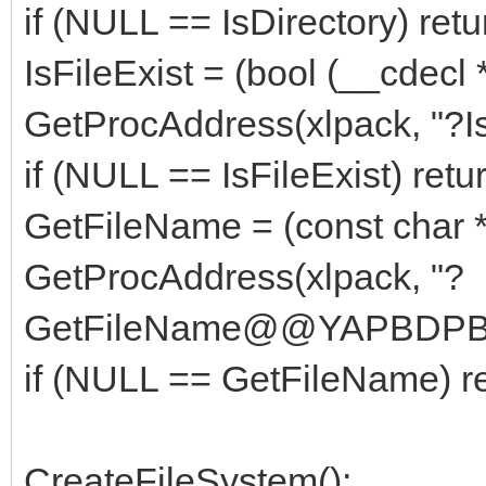
if (NULL == IsDirectory) retu
IsFileExist = (bool (__cdecl 
GetProcAddress(xlpack, "
if (NULL == IsFileExist) retur
GetFileName = (const char * (
GetProcAddress(xlpack, "?
GetFileName@@YAPBDPBU
if (NULL == GetFileName) re
CreateFileSystem();