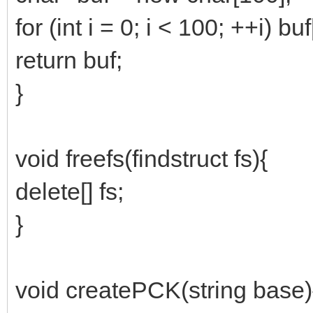
for (int i = 0; i < 100; ++i) buf
return buf;
}
void freefs(findstruct fs){
delete[] fs;
}
void createPCK(string base)