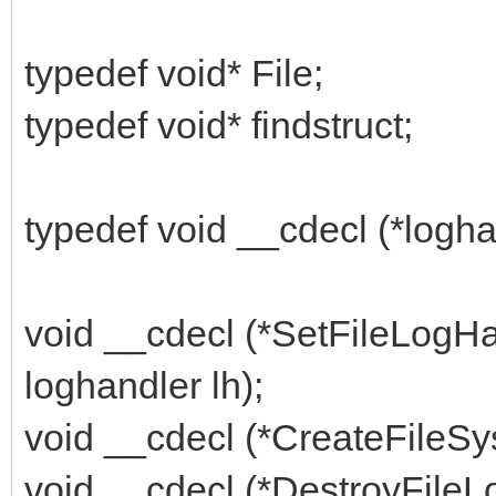
typedef void* File;
typedef void* findstruct;
typedef void __cdecl (*loghan
void __cdecl (*SetFileLogHa
loghandler lh);
void __cdecl (*CreateFileSy
void __cdecl (*DestroyFileL