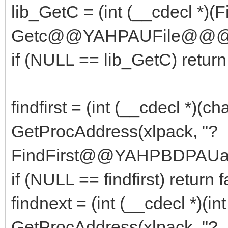
lib_GetC = (int (__cdecl *)(F
Getc@@YAHPAUFile@@@
if (NULL == lib_GetC) return 
findfirst = (int (__cdecl *)(ch
GetProcAddress(xlpack, "?
FindFirst@@YAHPBDPAUaf
if (NULL == findfirst) return f
findnext = (int (__cdecl *)(in
GetProcAddress(xlpack, "?