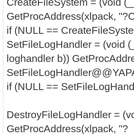
CreateFileSystem = (void (__
GetProcAddress(xlpack, "
if (NULL == CreateFileSystem
SetFileLogHandler = (void (_
loghandler b)) GetProcAddre
SetFileLogHandler@@YA
if (NULL == SetFileLogHandle
DestroyFileLogHandler = (voi
GetProcAddress(xlpack, "?