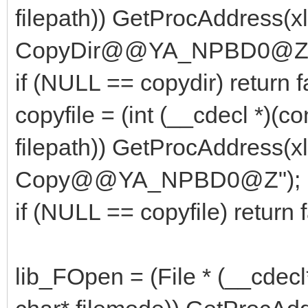
filepath)) GetProcAddress(xl
CopyDir@@YA_NPBD0@Z"
if (NULL == copydir) return f
copyfile = (int (__cdecl *)(c
filepath)) GetProcAddress(xl
Copy@@YA_NPBD0@Z");
if (NULL == copyfile) return f
lib_FOpen = (File * (__cdecl