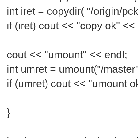
int iret = copydir( "/origin/pc
if (iret) cout << "copy ok" <<
cout << "umount" << endl;
int umret = umount("/master"
if (umret) cout << "umount o
}