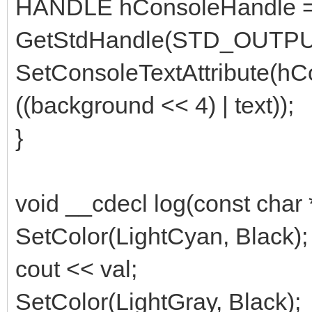
HANDLE hConsoleHandle 
GetStdHandle(STD_OUTP
SetConsoleTextAttribute(h
((background << 4) | text));
}
void __cdecl log(const char *v
SetColor(LightCyan, Black);
cout << val;
SetColor(LightGray, Black);