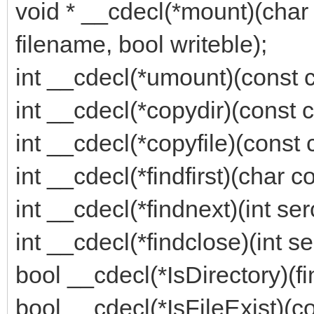
void * __cdecl(*mount)(char 
filename, bool writeble);
int __cdecl(*umount)(const 
int __cdecl(*copydir)(const c
int __cdecl(*copyfile)(const c
int __cdecl(*findfirst)(char c
int __cdecl(*findnext)(int ser
int __cdecl(*findclose)(int s
bool __cdecl(*IsDirectory)(fin
bool __cdecl(*IsFileExist)(c