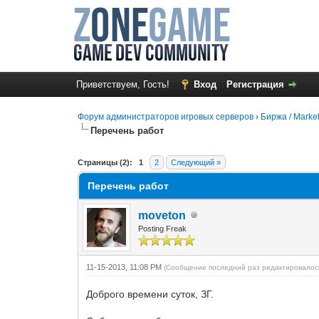
Приветствуем, Гость!
Вход
Регистрация
Форум администраторов игровых серверов
›
Биржа / Marke
Перечень работ
0 Голос(ов) - 0 в среднем
1
2
3
4
5
Страницы (2):
1
2
Следующий »
Перечень работ
moveton
Posting Freak
11-15-2013, 11:08 PM
(Сообщение последний раз редактировалось
Доброго времени суток, ЗГ.