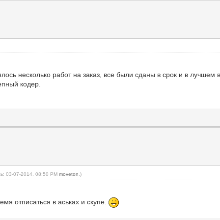
сь несколько работ на заказ, все были сданы в срок и в лучшем
епный кодер.
ь: 03-07-2014, 08:50 PM
moveton
.)
емя отписаться в аськах и скупе.