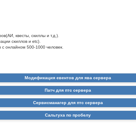
в(АИ, квесты, скиллы и т.д.).
ции скиллов и etc).
 с онлайном 500-1000 человек.
Модификация евентов для ява сервера
Патч для птс сервера
Сервисманагер для птс сервера
Сальтуха по пробелу