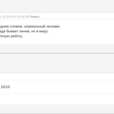
: 11-22-2013, 02:51 PM
Twinker
.)
Одним словом, нормальный человек.
вда бывает ленив, но в меру.
лохую работу.
 10/10