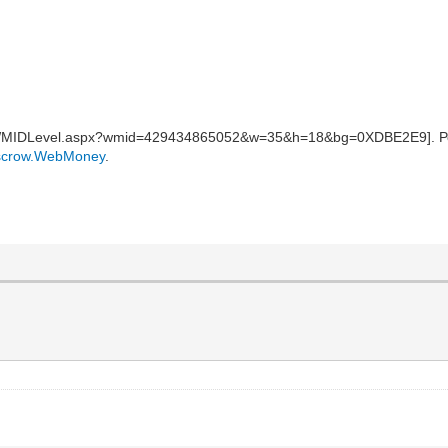
. 
scrow.WebMoney
.