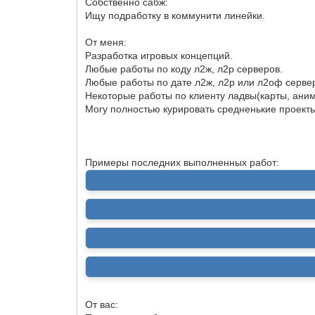
Собственно сабж:
Ищу подработку в коммунити линейки.
От меня:
Разработка игровых концепций.
Любые работы по коду л2ж, л2р серверов.
Любые работы по дате л2ж, л2р или л2оф серверо
Некоторые работы по клиенту ладвы(карты, анима
Могу полностью курировать средненькие проекты
Примеры последних выполненных работ:
От вас: