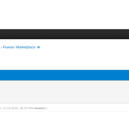
t
›
Рынок / Marketplace
: 11-16-2016, 06:25 PM
moveton
.)