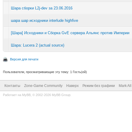
Шара сборки L2j-dev за 23.06.2016
шара шар исходники interlude highfive
[Шара] Исходники и Сборка GvE сервера Альянс против Империи
Шара: Lucera 2 (actual source)
Версия для печати
Пользователи, просматривающие эту тему: 1 Гость(ей)
Контакты
Zone-Game Community
Наверх
Режим без графики
Mark Al
Работает на
MyBB
, © 2002-2026
MyBB Group
.