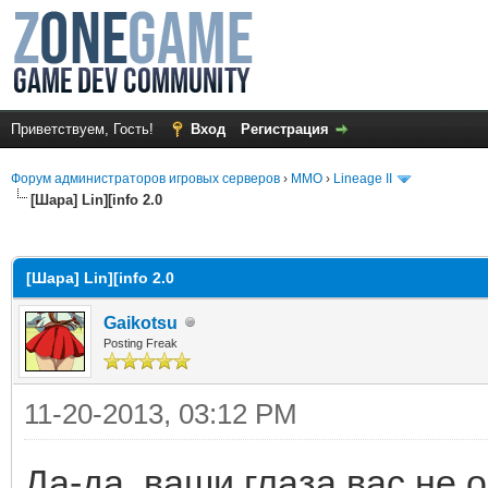
Приветствуем, Гость!
Вход
Регистрация
Форум администраторов игровых серверов
›
MMO
›
Lineage II
[Шара] Lin][info 2.0
среднем
[Шара] Lin][info 2.0
Gaikotsu
Posting Freak
11-20-2013, 03:12 PM
Да-да, ваши глаза вас не 