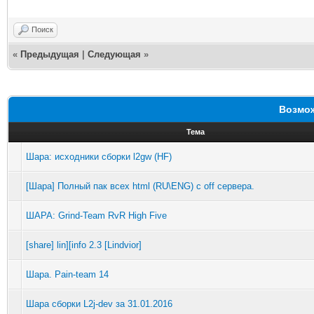
Поиск
«
Предыдущая
|
Следующая
»
Возмож
Тема
Шара: исходники сборки l2gw (HF)
[Шара] Полный пак всех html (RU\ENG) с off сервера.
ШАРА: Grind-Team RvR High Five
[share] lin][info 2.3 [Lindvior]
Шара. Pain-team 14
Шара сборки L2j-dev за 31.01.2016