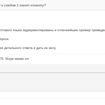
 и следом 1 пакет клиенту?
риптового языка задокументированы и отличнейшие пример привед
проги.
ее детального ответа я дать не могу.
7070. Skype wowan.sm