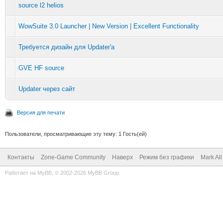
source l2 helios
WowSuite 3.0 Launcher | New Version | Excellent Functionality
Требуется дизайн для Updater'a
GVE HF source
Updater через сайт
Версия для печати
Пользователи, просматривающие эту тему: 1 Гость(ей)
Контакты
Zone-Game Community
Наверх
Режим без графики
Mark Al
Работает на
MyBB
, © 2002-2026
MyBB Group
.