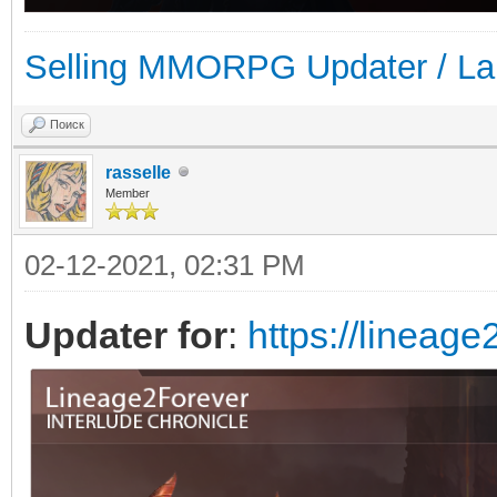
Selling MMORPG Updater / La
Поиск
rasselle
Member
02-12-2021, 02:31 PM
Updater for
:
https://lineage