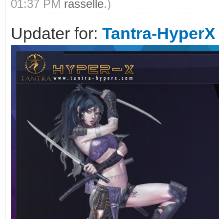
01:37 PM
rasselle
.)
Updater for:
Tantra-HyperX