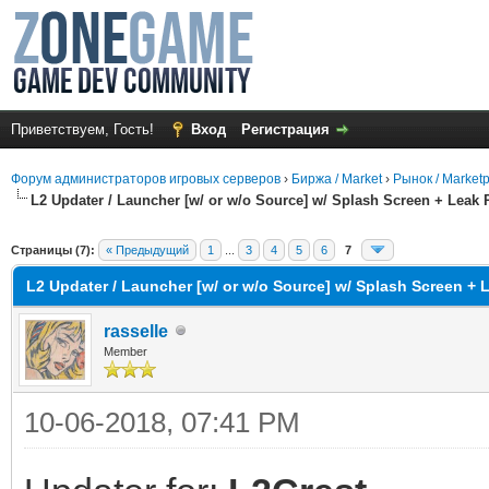
Приветствуем, Гость!
Вход
Регистрация
Форум администраторов игровых серверов
›
Биржа / Market
›
Рынок / Market
L2 Updater / Launcher [w/ or w/o Source] w/ Splash Screen + Leak 
среднем
Страницы (7):
« Предыдущий
1
...
3
4
5
6
7
L2 Updater / Launcher [w/ or w/o Source] w/ Splash Screen + 
rasselle
Member
10-06-2018, 07:41 PM