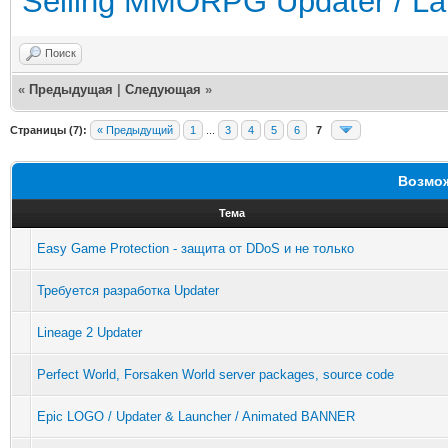
Selling MMORPG Updater / La
Поиск
«
Предыдущая
|
Следующая
»
Страницы (7):
« Предыдущий
1
...
3
4
5
6
7
Возмож
Тема
Easy Game Protection - защита от DDoS и не только
Требуется разработка Updater
Lineage 2 Updater
Perfect World, Forsaken World server packages, source code
Epic LOGO / Updater & Launcher / Animated BANNER