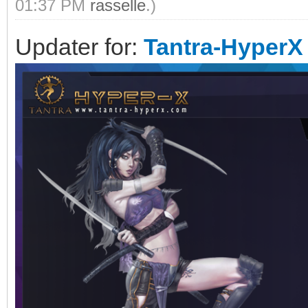
01:37 PM
rasselle
.)
Updater for:
Tantra-HyperX