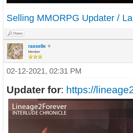
Selling MMORPG Updater / La
Поиск
rasselle
Member
02-12-2021, 02:31 PM
Updater for
:
https://lineage