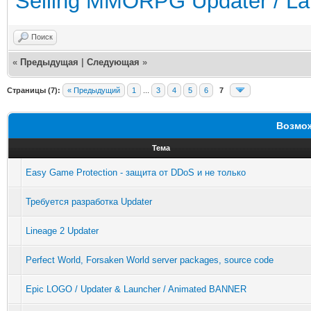
Selling MMORPG Updater / La
Поиск
«
Предыдущая
|
Следующая
»
Страницы (7):
« Предыдущий
1
...
3
4
5
6
7
Возмож
Тема
Easy Game Protection - защита от DDoS и не только
Требуется разработка Updater
Lineage 2 Updater
Perfect World, Forsaken World server packages, source code
Epic LOGO / Updater & Launcher / Animated BANNER