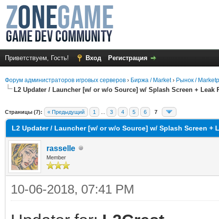
Приветствуем, Гость!
Вход
Регистрация
Форум администраторов игровых серверов
›
Биржа / Market
›
Рынок / Market
L2 Updater / Launcher [w/ or w/o Source] w/ Splash Screen + Leak 
среднем
Страницы (7):
« Предыдущий
1
...
3
4
5
6
7
L2 Updater / Launcher [w/ or w/o Source] w/ Splash Screen + 
rasselle
Member
10-06-2018, 07:41 PM