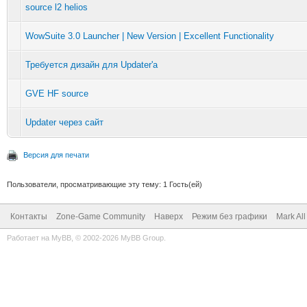
source l2 helios
WowSuite 3.0 Launcher | New Version | Excellent Functionality
Требуется дизайн для Updater'a
GVE HF source
Updater через сайт
Версия для печати
Пользователи, просматривающие эту тему: 1 Гость(ей)
Контакты
Zone-Game Community
Наверх
Режим без графики
Mark Al
Работает на
MyBB
, © 2002-2026
MyBB Group
.