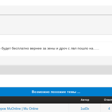
 будет бесплатно вернее за зены и дроч с лвл пошло на......
Возможно похожие темы ...
Автор
Отве
ров MuOnline | Mu Online
1ud3x
4