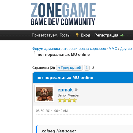
Приветствуем, Гость!
Вход
Регистрация
Форум администраторов игровых серверов
›
MMO
›
Другие 
нет нормальных MU-online
0 Голос(ов) - 0 в среднем
1
2
3
4
5
Страницы (2):
« Предыдущий
1
2
нет нормальных MU-online
epmak
Senior Member
06-30-2014, 06:42 AM
xolseg Написал: