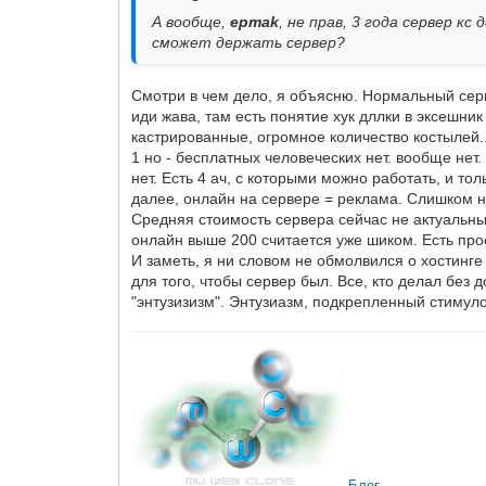
А вообще,
epmak
, не прав, 3 года сервер кс
сможет держать сервер?
Смотри в чем дело, я объясню. Нормальный серве
иди жава, там есть понятие хук дллки в эксешник
кастрированные, огромное количество костылей..
1 но - бесплатных человеческих нет. вообще нет
нет. Есть 4 ач, с которыми можно работать, и то
далее, онлайн на сервере = реклама. Слишком наз
Средняя стоимость сервера сейчас не актуальных
онлайн выше 200 считается уже шиком. Есть прое
И заметь, я ни словом не обмолвился о хостинге 
для того, чтобы сервер был. Все, кто делал без
"энтузизизм". Энтузиазм, подкрепленный стимуло
Блог