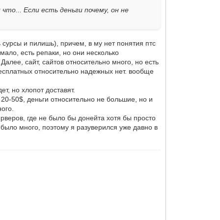
 что... Если есть деньги почему, он не
 сурсы и пилишь), причем, в му нет понятия птс
 мало, есть репаки, но они несколько
алее, сайт, сайтов относительно много, но есть
 Бесплатных относительно надежных нет. вообще
ет, но хлопот доставят.
 20-50$, деньги относительно не большие, но и
ного.
ерверов, где не было бы донейта хотя бы просто
й было много, поэтому я разуверился уже давно в