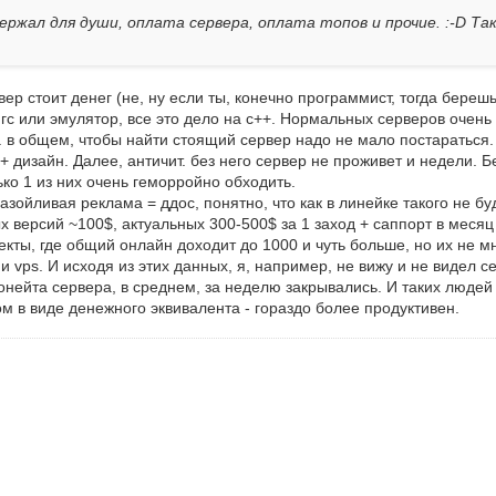
 держал для души, оплата сервера, оплата топов и прочие. :-D Так
р стоит денег (не, ну если ты, конечно программист, тогда берешь
 гс или эмулятор, все это дело на с++. Нормальных серверов очень
 в общем, чтобы найти стоящий сервер надо не мало постараться. Д
. + дизайн. Далее, античит. без него сервер не проживет и недели.
лько 1 из них очень геморройно обходить.
ойливая реклама = ддос, понятно, что как в линейке такого не буд
 версий ~100$, актуальных 300-500$ за 1 заход + саппорт в месяц
кты, где общий онлайн доходит до 1000 и чуть больше, но их не м
и vps. И исходя из этих данных, я, например, не вижу и не видел с
 донейта сервера, в среднем, за неделю закрывались. И таких люде
м в виде денежного эквивалента - гораздо более продуктивен.