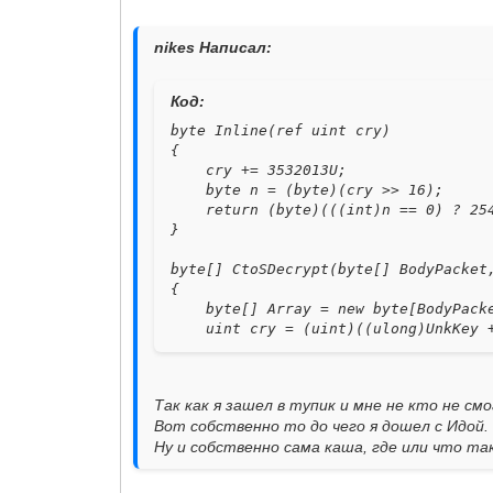
nikes Написал:
Код:
byte Inline(ref uint cry)
{
cry += 3532013U;
byte n = (byte)(cry >> 16);
return (byte)(((int)n == 0) ? 254
}
byte[] CtoSDecrypt(byte[] BodyPacket
{
byte[] Array = new byte[BodyPacke
uint cry = (uint)((ulong)UnkKey + 
int n = 4 * (BodyPacket.Length /
for (int i = n - 1; i >= 0; i--)
Array[i] = (byte)((uint)BodyPack
Так как я зашел в тупик и мне не кто не смог
for (int i = n; i < BodyPacket.Le
Вот собственно то до чего я дошел с Идой.
Array[i] = (byte)((uint)BodyPack
Ну и собственно сама каша, где или что та
return Array;
}