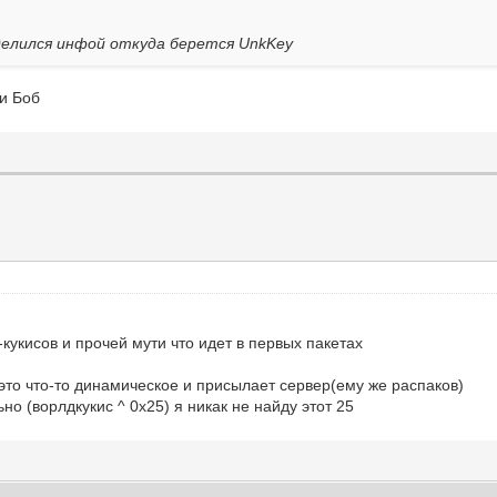
елился инфой откуда берется UnkKey
 и Боб
кукисов и прочей мути что идет в первых пакетах
то что-то динамическое и присылает сервер(ему же распаков)
но (ворлдкукис ^ 0x25) я никак не найду этот 25