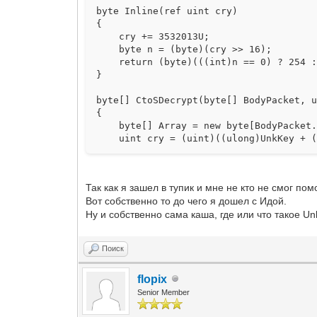
byte Inline(ref uint cry)
{
cry += 3532013U;
byte n = (byte)(cry >> 16);
return (byte)(((int)n == 0) ? 254 :
}
byte[] CtoSDecrypt(byte[] BodyPacket, 
{
byte[] Array = new byte[BodyPacket.
uint cry = (uint)((ulong)UnkKey + (ul
int n = 4 * (BodyPacket.Length / 4)
for (int i = n - 1; i >= 0; i--)
Array[i] = (byte)((uint)BodyPacket
Так как я зашел в тупик и мне не кто не смог помоч
for (int i = n; i < BodyPacket.Leng
Вот собственно то до чего я дошел с Идой.
Array[i] = (byte)((uint)BodyPacket
Ну и собственно сама каша, где или что такое U
return Array;
}
Поиск
byte[] StoCDecrypt(byte[] BodyPacket)
{
byte[] Array = new byte[BodyPacket.
flopix
uint cry = (uint)(BodyPacket.Length 
Senior Member
int n = 4 * (BodyPacket.Length / 4)
for (int i = n - 1; i >= 0; i--)