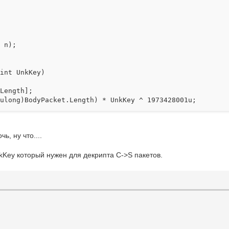
 n);
uint UnkKey)
Length];
ong)BodyPacket.Length) * UnkKey ^ 1973428001u;
;
[i] ^ (uint)Inline(ref cry));
ь, ну что....
th; i++)
[i] ^ (uint)Inline(ref cry));
nkKey который нужен для декрипта C->S пакетов.
Length];
^ 522286496);
;