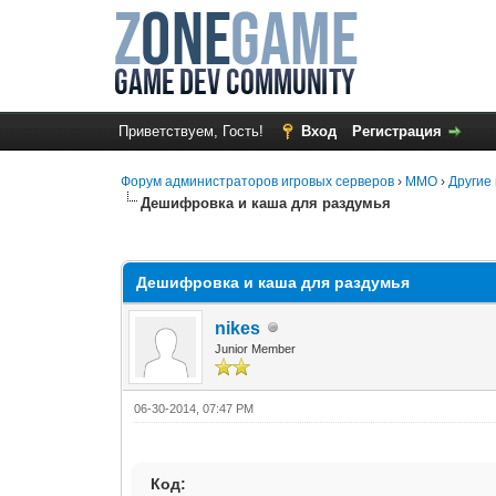
Приветствуем, Гость!
Вход
Регистрация
Форум администраторов игровых серверов
›
MMO
›
Другие 
Дешифровка и каша для раздумья
0 Голос(ов) - 0 в среднем
1
2
3
4
5
Дешифровка и каша для раздумья
nikes
Junior Member
06-30-2014, 07:47 PM
Код: