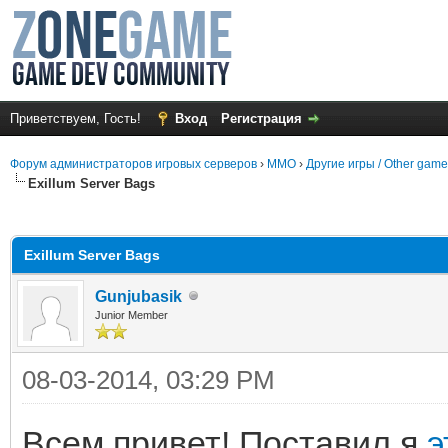
Приветствуем, Гость!
Вход
Регистрация
Форум администраторов игровых серверов
›
MMO
›
Другие игры / Other gam
Exillum Server Bags
среднем
Exillum Server Bags
Gunjubasik
Junior Member
08-03-2014, 03:29 PM
Всем привет! Поставил я
э