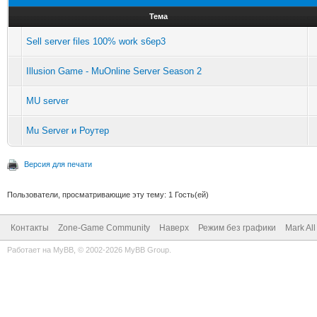
Тема
Sell server files 100% work s6ep3
Illusion Game - MuOnline Server Season 2
MU server
Mu Server и Роутер
Версия для печати
Пользователи, просматривающие эту тему: 1 Гость(ей)
Контакты
Zone-Game Community
Наверх
Режим без графики
Mark Al
Работает на
MyBB
, © 2002-2026
MyBB Group
.