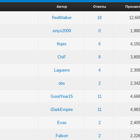
Автор
Ответы
Просмо
RedWalker
18
12,66
siriys2009
0
1,99
flopix
6
4,15
ChiF
8
3,80
Laguerro
4
2,30
obs
2
2,34
GoodYear15
11
4,66
iDarkEmpire
11
4,98
Evas
2
2,40
Falkorr
2
2,22