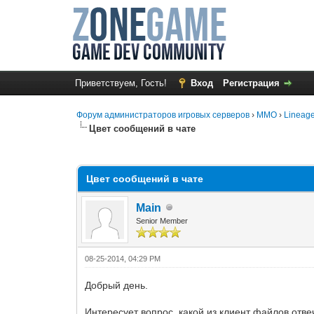
Приветствуем, Гость!
Вход
Регистрация
Форум администраторов игровых серверов
›
MMO
›
Lineage
Цвет сообщений в чате
0 Голос(ов) - 0 в среднем
1
2
3
4
5
Цвет сообщений в чате
Main
Senior Member
08-25-2014, 04:29 PM
Добрый день.
Интересует вопрос, какой из клиент файлов отвеч