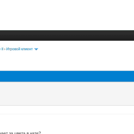
 II
›
Игровой клиент
ает за цвета в чате?