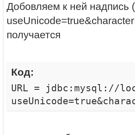
Добовляем к ней надпись 
useUnicode=true&characte
получается
Код:
URL = jdbc:mysql://lo
useUnicode=true&chara