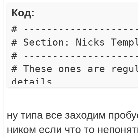
Код:
# -------------------
# Section: Nicks Temp
# -------------------
# These ones are regu
details
# Note: Checking leng
but keep it in patter
ну типа все заходим проб
# Character name ( De
ником если что то непонят
CnameTemplate = [A-Za