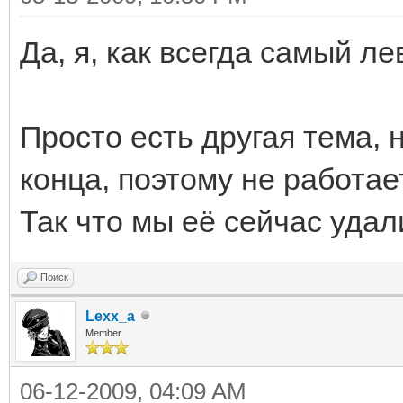
# Title ( [A-Za-z0-9 
Да, я, как всегда самый л
TitleTemplate = [A-Za
\u044f]{3,16}
Просто есть другая тема, 
конца, поэтому не работает
Так что мы её сейчас удал
Поиск
Lexx_a
Member
06-12-2009, 04:09 AM