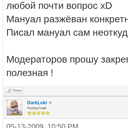
любой почти вопрос xD
\u044f]{3,16}
Мануал разжёван конкретн
Писал мануал сам неоткуда
# Pet name ( Default 
PetNameTemplate = [A-
\u044f]{3,16}
Модераторов прошу закреп
полезная !
# Clan and ally name 
Поиск
ClanAllyNameTemplate 
DarkLoki
\u042f\u0430-\u044f]{
Posting Freak
05-13-2009, 10:50 PM