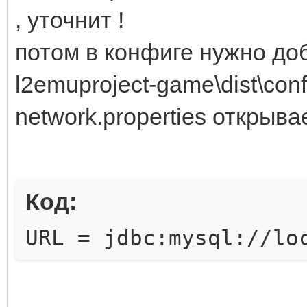
, уточнит !
потом в конфиге нужно доб
l2emuproject-game\dist\con
network.properties открыв
Код:
URL = jdbc:mysql://lo