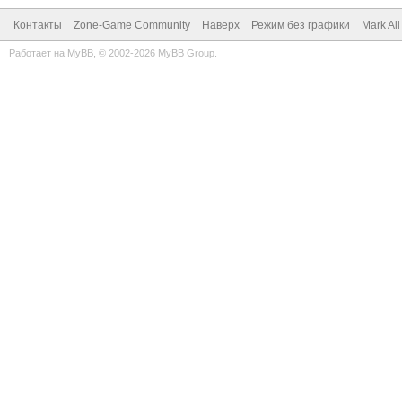
Контакты
Zone-Game Community
Наверх
Режим без графики
Mark Al
Работает на
MyBB
, © 2002-2026
MyBB Group
.