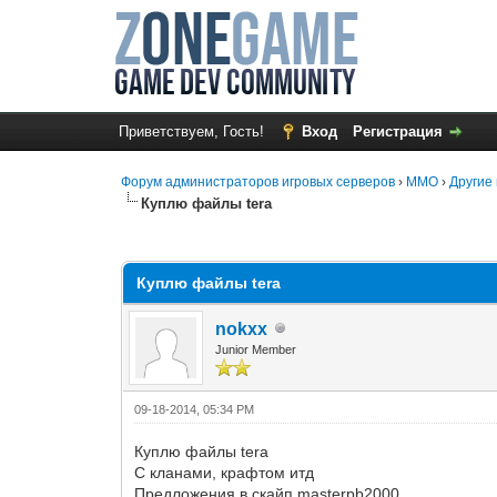
Приветствуем, Гость!
Вход
Регистрация
Форум администраторов игровых серверов
›
MMO
›
Другие 
Куплю файлы tera
0 Голос(ов) - 0 в среднем
1
2
3
4
5
Куплю файлы tera
nokxx
Junior Member
09-18-2014, 05:34 PM
Куплю файлы tera
С кланами, крафтом итд
Предложения в скайп masterpb2000