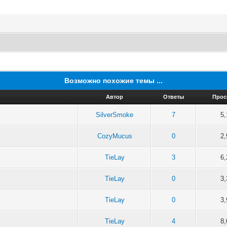
Возможно похожие темы ...
Автор
Ответы
Прос
SilverSmoke
7
5,
CozyMucus
0
2,
TieLay
3
6,
TieLay
0
3,
TieLay
0
3,
TieLay
4
8,