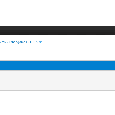
игры / Other games
›
TERA