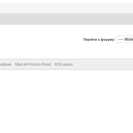
Перейти к форуму:
рафики
Mark All Forums Read
RSS канал