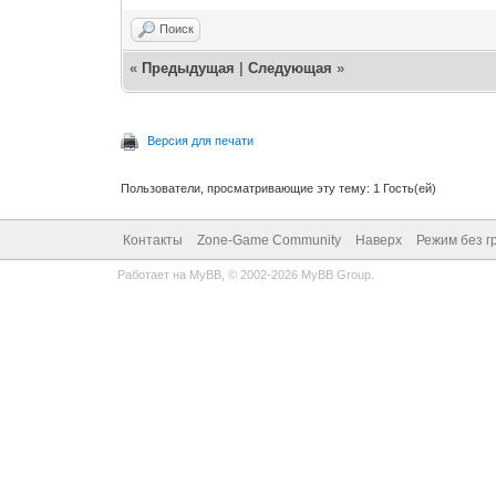
Поиск
«
Предыдущая
|
Следующая
»
Версия для печати
Пользователи, просматривающие эту тему: 1 Гость(ей)
Контакты
Zone-Game Community
Наверх
Режим без г
Работает на
MyBB
, © 2002-2026
MyBB Group
.