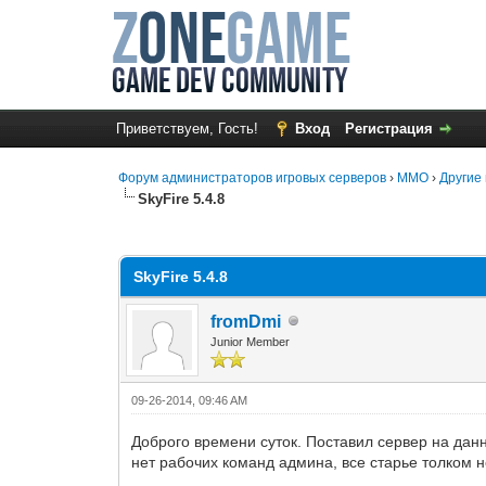
Приветствуем, Гость!
Вход
Регистрация
Форум администраторов игровых серверов
›
MMO
›
Другие 
SkyFire 5.4.8
1 Голос(ов) - 5 в среднем
1
2
3
4
5
SkyFire 5.4.8
fromDmi
Junior Member
09-26-2014, 09:46 AM
Доброго времени суток. Поставил сервер на дан
нет рабочих команд админа, все старье толком 