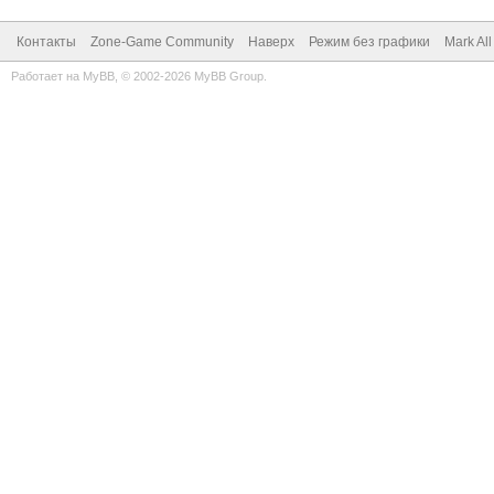
Контакты
Zone-Game Community
Наверх
Режим без графики
Mark Al
Работает на
MyBB
, © 2002-2026
MyBB Group
.