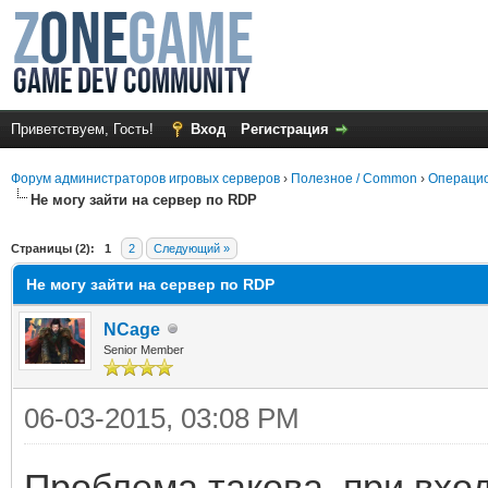
Приветствуем, Гость!
Вход
Регистрация
Форум администраторов игровых серверов
›
Полезное / Common
›
Операцио
Не могу зайти на сервер по RDP
среднем
Страницы (2):
1
2
Следующий »
Не могу зайти на сервер по RDP
NCage
Senior Member
06-03-2015, 03:08 PM
Проблема такова, при вхо