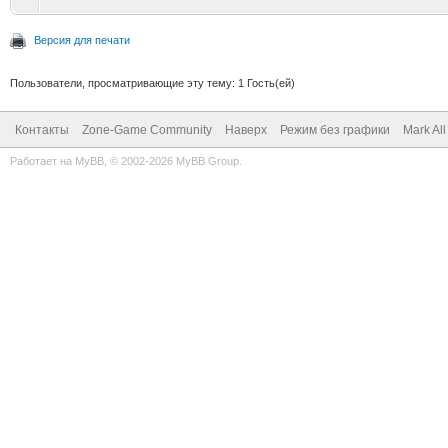
Версия для печати
Пользователи, просматривающие эту тему: 1 Гость(ей)
Контакты
Zone-Game Community
Наверх
Режим без графики
Mark Al
Работает на
MyBB
, © 2002-2026
MyBB Group
.