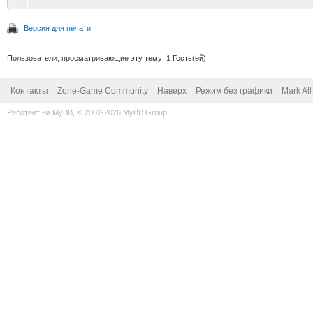
Версия для печати
Пользователи, просматривающие эту тему: 1 Гость(ей)
Контакты
Zone-Game Community
Наверх
Режим без графики
Mark Al
Работает на
MyBB
, © 2002-2026
MyBB Group
.