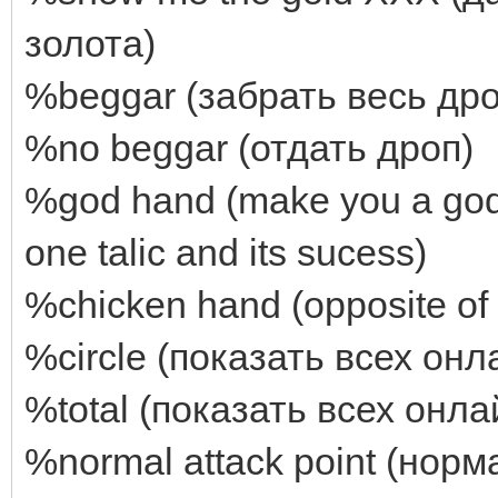
золота)
%beggar (забрать весь др
%no beggar (отдать дроп)
%god hand (make you a god 
one talic and its sucess)
%chicken hand (opposite of
%circle (показать всех он
%total (показать всех онл
%normal attack point (норм