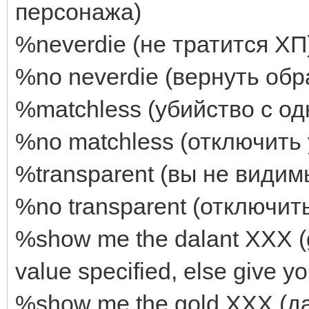
персонажа)
%neverdie (не тратится ХП
%no neverdie (вернуть обр
%matchless (убийство с од
%no matchless (отключить 
%transparent (вы не видим
%no transparent (отключит
%show me the dalant XXX (g
value specified, else give y
%show me the gold XXX (д