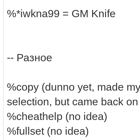
%*iwkna99 = GM Knife
-- Разное
%copy (dunno yet, made my 
selection, but came back on 
%cheathelp (no idea)
%fullset (no idea)