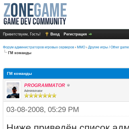
Приветствуем, Гость!
Вход
Регистрация
Форум администраторов игровых серверов
›
MMO
›
Другие игры / Other gam
ГМ команды
среднем
ГМ команды
PROGRAMMATOR
Administrator
03-08-2008, 05:29 PM
Ниже приведён список адм