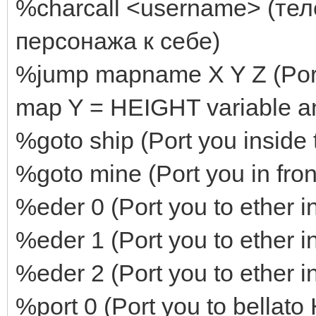
%charcall <username> (те
персонажа к себе)
%jump mapname X Y Z (Port 
map Y = HEIGHT variable and
%goto ship (Port you inside 
%goto mine (Port you in fron
%eder 0 (Port you to ether i
%eder 1 (Port you to ether i
%eder 2 (Port you to ether i
%port 0 (Port you to bellato