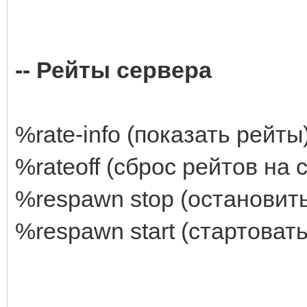
-- Рейты сервера
%rate-info (показать рейты
%rateoff (сброс рейтов на
%respawn stop (остановит
%respawn start (стартоват