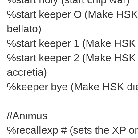
%start keeper O (Make HSK a
bellato)
%start keeper 1 (Make HSK a
%start keeper 2 (Make HSK a
accretia)
%keeper bye (Make HSK die
//Animus
%recallexp # (sets the XP o