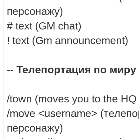
персонажу)
# text (GM chat)
! text (Gm announcement)
-- Телепортация по миру
/town (moves you to the HQ o
/move <username> (телепо
персонажу)