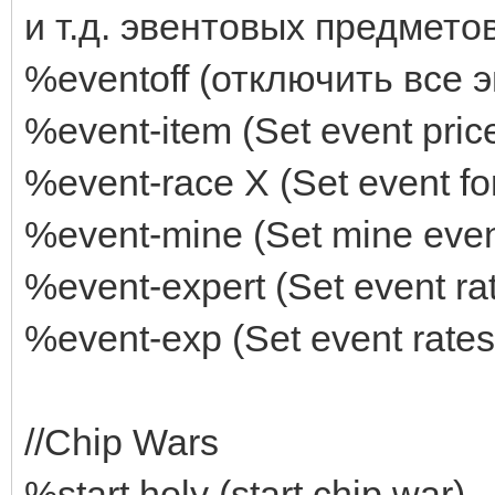
и т.д. эвентовых предметов,
%eventoff (отключить все 
%event-item (Set event pric
%event-race X (Set event fo
%event-mine (Set mine even
%event-expert (Set event ra
%event-exp (Set event rates
//Chip Wars
%start holy (start chip war)