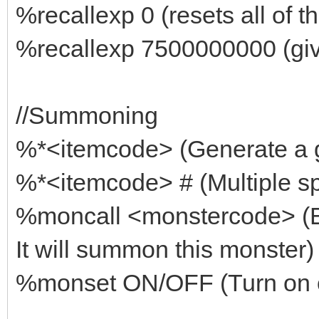
%recallexp 0 (resets all of th
%recallexp 7500000000 (give
//Summoning
%*<itemcode> (Generate a 
%*<itemcode> # (Multiple sp
%moncall <monstercode> 
It will summon this monster)
%monset ON/OFF (Turn on o