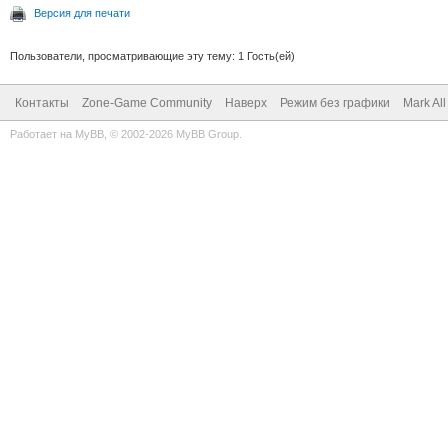
Версия для печати
Пользователи, просматривающие эту тему: 1 Гость(ей)
Контакты
Zone-Game Community
Наверх
Режим без графики
Mark Al
Работает на
MyBB
, © 2002-2026
MyBB Group
.