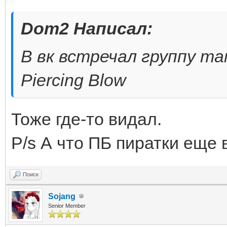
Dom2 Написал:
В вк встречал группу т
Piercing Blow
Тоже где-то видал.
P/s А что ПБ пиратки еще 
Поиск
Sojang
Senior Member