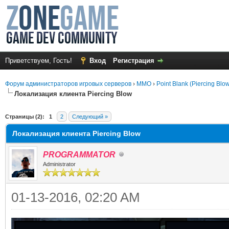
Приветствуем, Гость!
Вход
Регистрация
Форум администраторов игровых серверов
›
MMO
›
Point Blank (Piercing Blo
Локализация клиента Piercing Blow
среднем
Страницы (2):
1
2
Следующий »
Локализация клиента Piercing Blow
PROGRAMMATOR
Administrator
01-13-2016, 02:20 AM