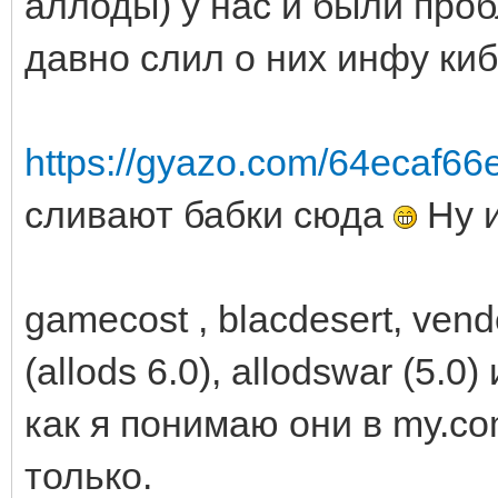
аллоды) у нас и были проб
давно слил о них инфу ки
https://gyazo.com/64ecaf6
сливают бабки сюда
Ну и
gamecost , blacdesert, vend
(allods 6.0), allodswar (5.0
как я понимаю они в my.c
только.