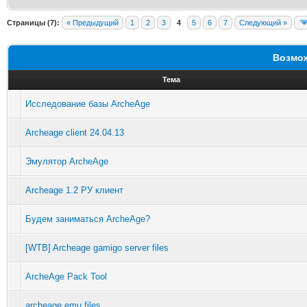
Страницы (7):
« Предыдущий
1
2
3
4
5
6
7
Следующий »
Возмож
Тема
Исследование базы ArcheAge
Archeage client 24.04.13
Эмулятор ArcheAge
Archeage 1.2 РУ клиент
Будем заниматься ArcheAge?
[WTB] Archeage gamigo server files
ArcheAge Pack Tool
archeage emu files