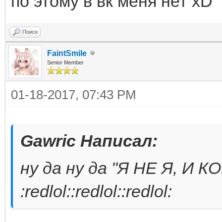
по этому в вк меня нет xD
Поиск
FaintSmile
Senior Member
01-18-2017, 07:43 PM
Gawric Написал:
ну да ну да "Я НЕ Я, И 
:redlol::redlol::redlol: