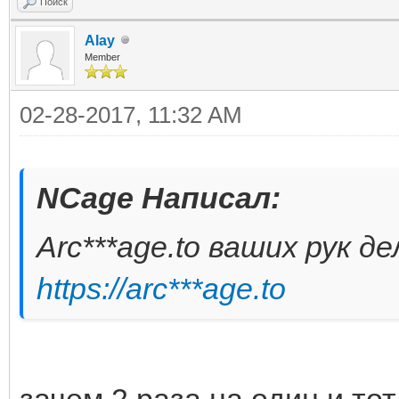
Поиск
Alay
Member
02-28-2017, 11:32 AM
NCage Написал:
Arc***age.to ваших рук д
https://arc***age.to
зачем 2 раза на один и то