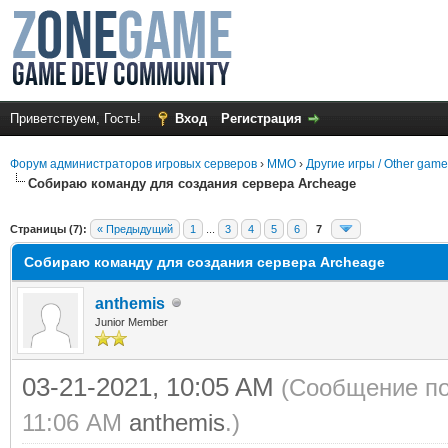
Приветствуем, Гость!
Вход
Регистрация
Форум администраторов игровых серверов
›
MMO
›
Другие игры / Other gam
Собираю команду для создания сервера Archeage
среднем
Страницы (7):
« Предыдущий
1
...
3
4
5
6
7
Собираю команду для создания сервера Archeage
anthemis
Junior Member
03-21-2021, 10:05 AM
(Сообщение по
11:06 AM
anthemis
.)