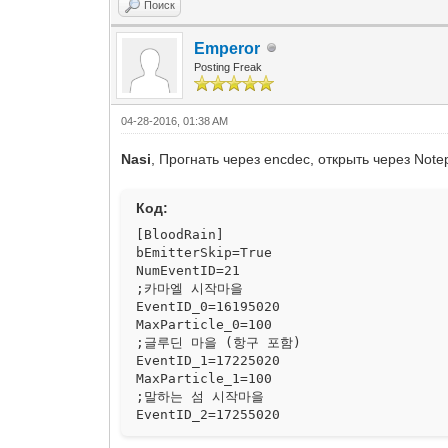
Поиск
;±Ы·зµрїА јє ё¶А»
EventID_4=19215020
Emperor
MaxParticle_4=100
Posting Freak
;Зп №Щїоµе БцїЄ
EventID_5=19255020
MaxParticle_5=100
04-28-2016, 01:38 AM
;їшЅГАЗ ј¶ ј±ВшАе
EventID_6=20175020
Nasi
, Прогнать через encdec, открыть через Note
MaxParticle_6=100
;ґЩЕ©ї¤ЗБ ЅГАЫ ё¶А»
EventID_7=20185020
Код:
MaxParticle_7=100
;µрїВ јє ё¶А»
[BloodRain]
EventID_8=20225020
bEmitterSkip=True
MaxParticle_8=100
NumEventID=21
;·зїо јє ё¶А»
;카마엘 시작마을
EventID_9=21165020
EventID_0=16195020
MaxParticle_9=100
MaxParticle_0=100
;ї¤ЗБ ЅГАЫ ё¶А»
;글루딘 마을 (항구 포함)
EventID_10=21195020
EventID_1=17225020
MaxParticle_10=100
MaxParticle_1=100
;±в¶х ЗЧ±ё
;말하는 섬 시작마을
EventID_11=21235020
EventID_2=17255020
MaxParticle_11=100
MaxParticle_2=100
;їА·» јє ё¶А»