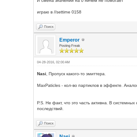
И смена значений на 0 ничем не помогает
EventID_20=25195020
EventID_11=21235020
MaxParticle_20=100
MaxParticle_11=100
;;end of branch
играю в //settime 0158
;오렌 성 마을
EventID_12=22195020
MaxParticle_12=100
Поиск
;용의 계곡
EventID_13=22215020
Emperor
MaxParticle_13=100
;기란 성 마을
Posting Freak
EventID_14=22225020
MaxParticle_14=100
;사냥꾼 마을
04-28-2016, 02:00 AM
EventID_15=23205020
MaxParticle_15=100
Nasi
, Пропуск какого-то эмиттера.
;용의 계곡
EventID_16=23215020
MaxPaticles - кол-во партиклов в эффекте. Аналоги
MaxParticle_16=100
;수상도시 하이네스
EventID_17=23245020
P.S. Не факт, что это часть активна. В системны
MaxParticle_17=100
последствий.
;아덴 성 마을
EventID_18=24185020
MaxParticle_18=100
Поиск
;신탁의 섬 지역
EventID_19=24235020
Nasi