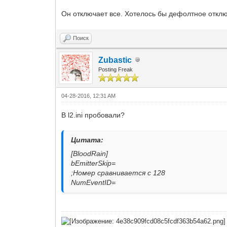
Он отключает все. Хотелось бы дефолтное отклю
Поиск
Zubastic
Posting Freak
04-28-2016, 12:31 AM
В l2.ini пробовали?
Цитата:
[BloodRain]
bEmitterSkip=
;Номер сравнивается с 128
NumEventID=