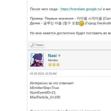
;다크엘프 늪 지대
EventID_12=22195020
EventID_3=19195020
После чего сюда -
MaxParticle_12=100
https://translate.google.ru/
и мет
MaxParticle_3=100
;їлАЗ °и°о
;글루디오 성 마을
EventID_13=22215020
Пример: Первые значения - 카마엘 시작마을 (Camael 
EventID_4=19215020
MaxParticle_13=100
MaxParticle_4=100
Далее - 글루딘 마을 (항구 포함
(Город Geulrudin
;±в¶х јє ё¶А»
;헬 바운드 지역
EventID_14=22225020
EventID_5=19255020
Но мне кажется достаточно будет поставить во вс
MaxParticle_14=100
MaxParticle_5=100
;»зіЙІЫ ё¶А»
;원시의 섬 선착장
EventID_15=23205020
EventID_6=20175020
Поиск
MaxParticle_15=100
MaxParticle_6=100
;їлАЗ °и°о
;다크엘프 시작 마을
Nasi
EventID_16=23215020
EventID_7=20185020
Member
MaxParticle_16=100
MaxParticle_7=100
;јц»уµµЅГ ЗПАМіЧЅє
;디온 성 마을
EventID_17=23245020
EventID_8=20225020
04-28-2016, 01:55 AM
MaxParticle_17=100
MaxParticle_8=100
;ѕЖµ§ јє ё¶А»
;루운 성 마을
Интересно за что отвечает
EventID_18=24185020
EventID_9=21165020
bEmitterSkip=True
MaxParticle_18=100
MaxParticle_9=100
NumEventID=21
;ЅЕЕ№АЗ ј¶ БцїЄ
;엘프 시작 마을
MaxParticle_0=100
EventID_19=24235020
EventID_10=21195020
MaxParticle_19=100
MaxParticle_10=100
;°нїдЗС єРБц БцїЄ
;기란 항구