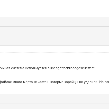
чная система используется в lineageffect\lineageskilleffect.
х файлах много мёртвых частей, которые корейцы не удалили. На вс