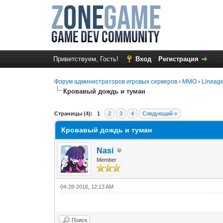
Приветствуем, Гость!
Вход
Регистрация
Форум администраторов игровых серверов
›
MMO
›
Lineage
Кровавый дождь и туман
0 Голос(ов) - 0 в среднем
1
2
3
4
5
Страницы (4):
1
2
3
4
Следующий »
Кровавый дождь и туман
Nasi
Member
04-28-2016, 12:13 AM
Поиск