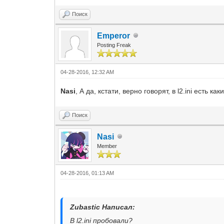
Поиск
Emperor
Posting Freak
04-28-2016, 12:32 AM
Nasi
, А да, кстати, верно говорят, в l2.ini есть
Поиск
Nasi
Member
04-28-2016, 01:13 AM
Zubastic Написал:
В l2.ini пробовали?