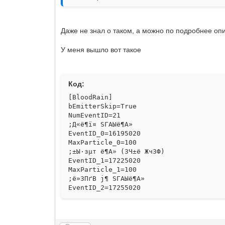
Даже не знал о таком, а можно по подробнее оп
У меня вышло вот такое
Код:
[BloodRain]
bEmitterSkip=True
NumEventID=21
;Д«ё¶ї¤ ЅГАЫё¶А»
EventID_0=16195020
MaxParticle_0=100
;±Ы·зµт ё¶А» (ЗЧ±ё ЖчЗФ)
EventID_1=17225020
MaxParticle_1=100
;ё»ЗПґВ ј¶ ЅГАЫё¶А»
EventID_2=17255020
MaxParticle_2=100
;ґЩЕ©ї¤ЗБ ґЛ Бцґл
EventID_3=19195020
MaxParticle_3=100