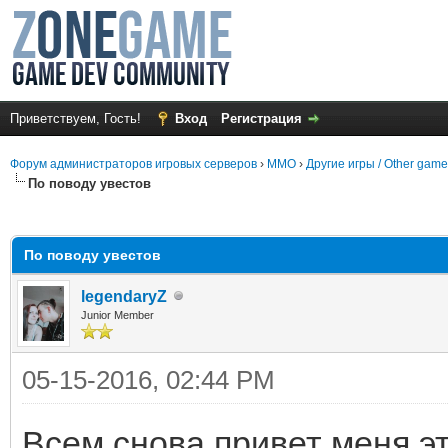
Приветствуем, Гость!
Вход
Регистрация
Форум администраторов игровых серверов
›
MMO
›
Другие игры / Other gam
По поводу увестов
среднем
По поводу увестов
legendaryZ
Junior Member
05-15-2016, 02:44 PM
Всем снова привет меня эт