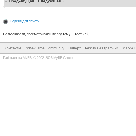
«
Предыдущая
|
Следующая
»
Версия для печати
Пользователи, просматривающие эту тему: 1 Гость(ей)
Контакты
Zone-Game Community
Наверх
Режим без графики
Mark Al
Работает на
MyBB
, © 2002-2026
MyBB Group
.