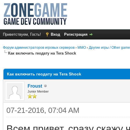
Приветствуем, Гость!
Вход
Регистрация
Форум администраторов игровых серверов
›
MMO
›
Другие игры / Other gam
Как включить геодату на Tera Shock
среднем
Как включить геодату на Tera Shock
Froust
Junior Member
07-21-2016, 07:04 AM
Всем привет, сразу скажу ч