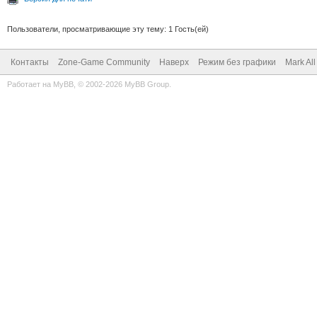
Пользователи, просматривающие эту тему: 1 Гость(ей)
Контакты
Zone-Game Community
Наверх
Режим без графики
Mark Al
Работает на
MyBB
, © 2002-2026
MyBB Group
.