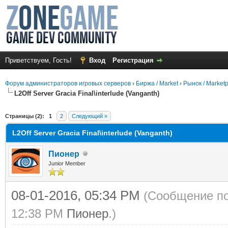
Приветствуем, Гость!
Вход
Регистрация
Форум администраторов игровых серверов
›
Биржа / Market
›
Рынок / Market
L2Off Server Gracia Final\interlude (Vanganth)
среднем
Страницы (2):
1
2
Следующий »
L2Off Server Gracia Final\interlude (Vanganth)
Пионер
Junior Member
08-01-2016, 05:34 PM
(Сообщение по
12:38 PM
Пионер
.)