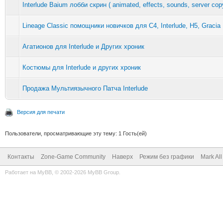
Interlude Baium лобби скрин ( animated, effects, sounds, server copy
Lineage Classic помощники новичков для C4, Interlude, H5, Gracia F
Агатионов для Interlude и Других хроник
Костюмы для Interlude и других хроник
Продажа Мультиязычного Патча Interlude
Версия для печати
Пользователи, просматривающие эту тему: 1 Гость(ей)
Контакты
Zone-Game Community
Наверх
Режим без графики
Mark Al
Работает на
MyBB
, © 2002-2026
MyBB Group
.