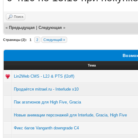
Поиск
«
Предыдущая
|
Следующая
»
Страницы (2):
1
2
Следующий »
Возмож
Тема
Lin2Web CMS - L2J & PTS (l2off)
Продаётся mitrael.ru - Interlude x10
Пак агатионов для High Five, Gracia
Новые анимации персонажей для Interlude, Gracia, High Five
Фикс багов Vanganth downgrade C4