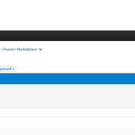
t
›
Рынок / Marketplace
дующий »