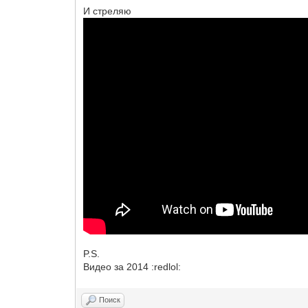
И стреляю
P.S.
Видео за 2014 :redlol:
Поиск