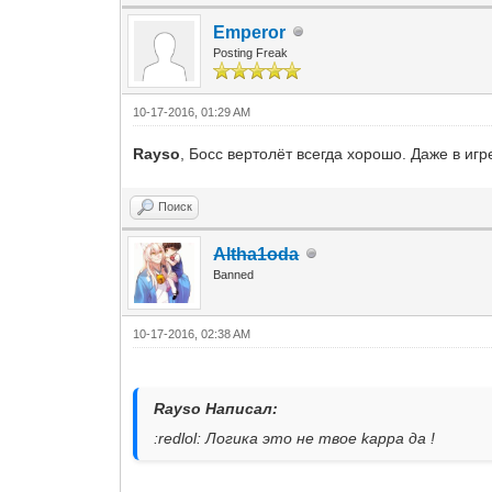
Emperor
Posting Freak
10-17-2016, 01:29 AM
Rayso
, Босс вертолёт всегда хорошо. Даже в иг
Поиск
Altha1oda
Banned
10-17-2016, 02:38 AM
Rayso Написал:
:redlol: Логика это не твое kappa да !