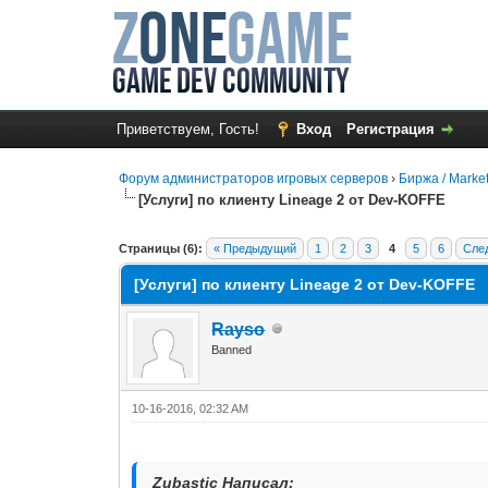
Приветствуем, Гость!
Вход
Регистрация
Форум администраторов игровых серверов
›
Биржа / Marke
[Услуги] по клиенту Lineage 2 от Dev-KOFFE
1 Голос(ов) - 5 в среднем
1
2
3
4
5
Страницы (6):
« Предыдущий
1
2
3
4
5
6
Сле
[Услуги] по клиенту Lineage 2 от Dev-KOFFE
Rayso
Banned
10-16-2016, 02:32 AM
Zubastic Написал: