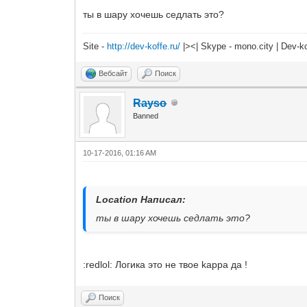
ты в шару хочешь седлать это?
Site -
http://dev-koffe.ru/
|><| Skype - mono.city | Dev-k
Вебсайт
Поиск
Rayso
Banned
10-17-2016, 01:16 AM
Location Написал:
ты в шару хочешь седлать это?
:redlol: Логика это не твое kappa да !
Поиск