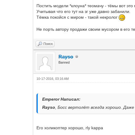
Постить модели *клоуна* теомачу - тёмы вот это 
Учитывая что его тут на зг уже давно забанили.
Тёмка покойся с миром - такой некролог
Не порть автору продажи своим мусором в его те
Поиск
Rayso
Banned
10-17-2016, 03:16 AM
Emperor Написал:
Rayso
, Босс вертолёт всегда хорошо. Даже 
Его холикоптер хорошо, rly kappa