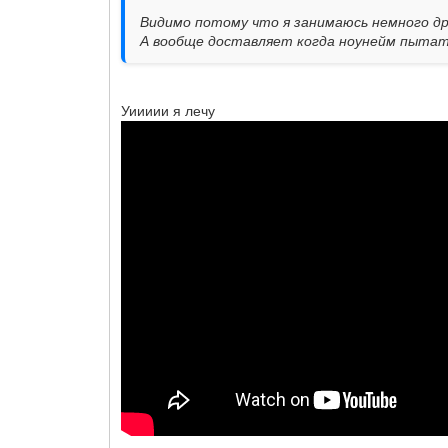
Видимо потому что я занимаюсь немного други
А вообще доставляет когда ноунейм пытат
Уиииии я лечу