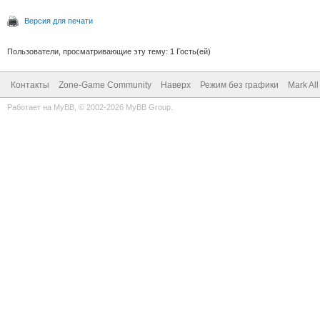
Версия для печати
Пользователи, просматривающие эту тему: 1 Гость(ей)
Контакты
Zone-Game Community
Наверх
Режим без графики
Mark Al
Работает на
MyBB
, © 2002-2026
MyBB Group
.