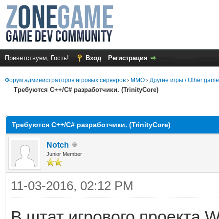
Приветствуем, Гость!
Вход
Регистрация
Форум администраторов игровых серверов
›
MMO
›
Другие игры / Other gam
Требуются C++/C# разработчики. (TrinityCore)
среднем
Требуются C++/C# разработчики. (TrinityCore)
Notch
Junior Member
11-03-2016, 02:12 PM
В штат игрового проекта Wo