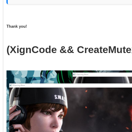
if(strncmp(lpName,
pHookCreateMutex-
!= 0) {
return 0;
//try call origi
Thank you!
}
from virtual dll stu
(XignCode && CreateMute
typedef HANDLE (
(LPSECURITY_ATTRIBUT
TCreateMutexA oC
(TCreateMutexA)GetPr
("api-ms-win-core-sy
"CreateMutexA");
return oCreate