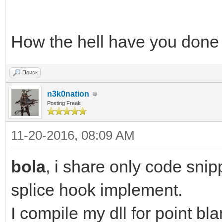
How the hell have you done 
Поиск
n3k0nation
Posting Freak
11-20-2016, 08:09 AM
bola
, i share only code sni
splice hook implement.
I compile my dll for point bl