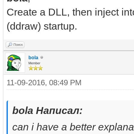
Create a DLL, then inject in
return nullptr;
(ddraw) startup.
}
Поиск
bola
Member
11-09-2016, 08:49 PM
bola Написал:
can i have a better explana