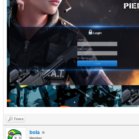
}
return nullptr;
}
Поиск
bola
Member