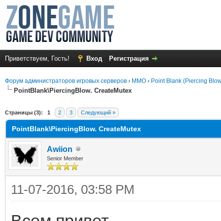
Приветствуем, Гость!
Вход
Регистрация
Форум администраторов игровых серверов
›
MMO
›
Point Blank (Piercing Blo
PointBlank\PiercingBlow. CreateMutex
среднем
Страницы (3):
1
2
3
Следующий »
PointBlank\PiercingBlow. CreateMutex
Awiion
Senior Member
11-07-2016, 03:58 PM
Всем привет,