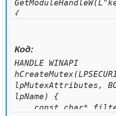
GetModuleHandleW(L"k
{
Sleep(10);
}
Код:
pHookCreateMutex 
HANDLE WINAPI
Hook(wstring(L"kerne
hCreateMutex(LPSECUR
string("CreateMutexA
lpMutexAttributes, B
pHookCreateMutex->
lpName) {
adrCreateMutex = r
const char* filter
(pHookCreateMutex->G