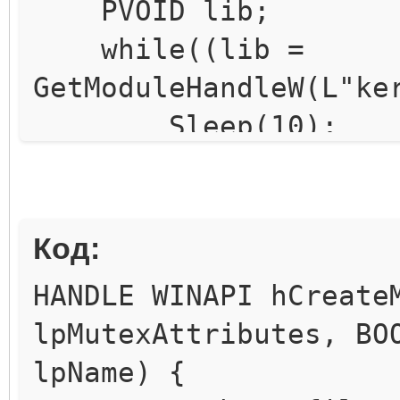
PVOID lib;
while((lib =
GetModuleHandleW(L"ke
Sleep(10);
}
pHookCreateMutex =
Код:
Hook(wstring(L"kernel
HANDLE WINAPI hCreate
string("CreateMutexA"
lpMutexAttributes, BO
pHookCreateMutex->S
lpName) {
adrCreateMutex = re