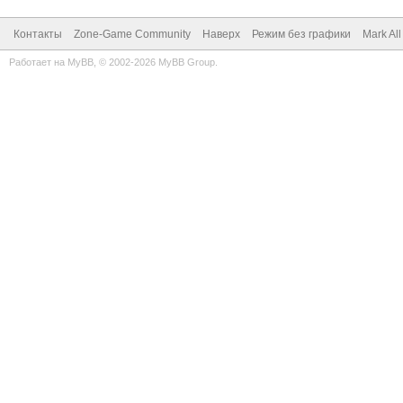
Контакты
Zone-Game Community
Наверх
Режим без графики
Mark Al
Работает на
MyBB
, © 2002-2026
MyBB Group
.