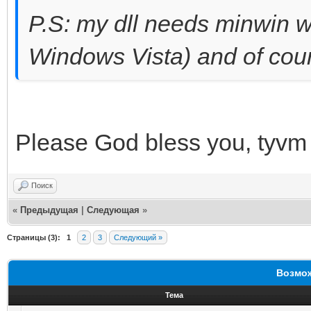
P.S: my dll needs minwin w
Windows Vista) and of cour
Please God bless you, tyvm
Поиск
«
Предыдущая
|
Следующая
»
Страницы (3):
1
2
3
Следующий »
Возмож
Тема