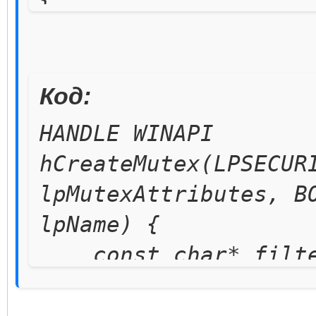
Sleep(10);
}
Код:
pHookCreateMutex 
HANDLE WINAPI
Hook(wstring(L"kerne
hCreateMutex(LPSECUR
string("CreateMutexA
lpMutexAttributes, B
pHookCreateMutex->
lpName) {
adrCreateMutex = r
const char* filter
(pHookCreateMutex->G
if(strncmp(lpName,
pHookCreateMutex-
!= 0) {