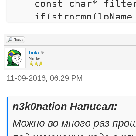
const char* filter 
(pHookCreateMutex->Ge
if(strncmp(lpName, 
pHookCreateMutex->
!= 0) {
return 0;
//try call origina
Поиск
}
bola
virtual dll stub (min
Member
typedef HANDLE (*
11-09-2016, 06:29 PM
(LPSECURITY_ATTRIBUTE
TCreateMutexA oC
n3k0nation Написал:
(TCreateMutexA)GetPro
api-ms-win-core-synch
Можно во много раз прощ
"CreateMutexA");