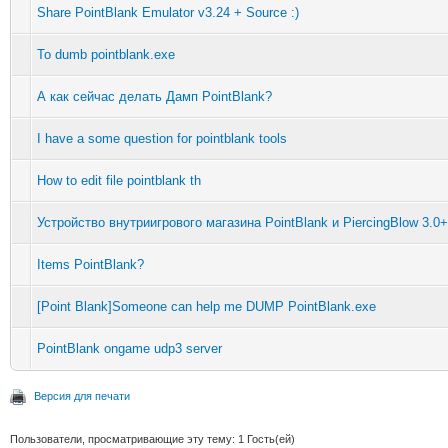
Share PointBlank Emulator v3.24 + Source :)
To dumb pointblank.exe
А как сейчас делать Дамп PointBlank?
I have a some question for pointblank tools
How to edit file pointblank th
Устройство внутриигрового магазина PointBlank и PiercingBlow 3.0+
Items PointBlank?
[Point Blank]Someone can help me DUMP PointBlank.exe
PointBlank ongame udp3 server
Версия для печати
Пользователи, просматривающие эту тему: 1 Гость(ей)