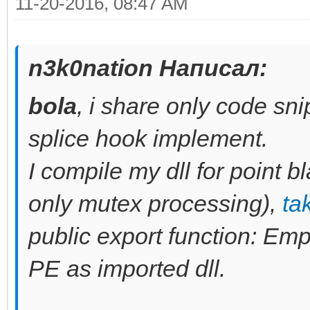
11-20-2016, 08:47 AM
n3k0nation Написал:
bola
, i share only code sn
splice hook implement.
I compile my dll for point 
only mutex processing),
tak
public export function: Emp
PE as imported dll.