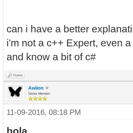
return 0;
//try call origi
}
from virtual dll stu
can i have a better explanat
typedef HANDLE (
i'm not a c++ Expert, even a
(LPSECURITY_ATTRIBUT
and know a bit of c#
TCreateMutexA oC
(TCreateMutexA)GetPr
Поиск
("api-ms-win-core-sy
Awiion
Senior Member
"CreateMutexA");
11-09-2016, 08:18 PM
return oCreate
}
bola
,