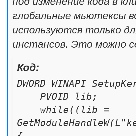
под изменение кода в к
return oCreateM
глобальные мьютексы во
}
используются только дл
инстансов. Это можно с
return nullptr;
}
Код:
DWORD WINAPI SetupKe
PVOID lib;
while((lib =
GetModuleHandleW(L"k
{