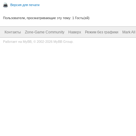
Версия для печати
Пользователи, просматривающие эту тему: 1 Гость(ей)
Контакты
Zone-Game Community
Наверх
Режим без графики
Mark Al
Работает на
MyBB
, © 2002-2026
MyBB Group
.