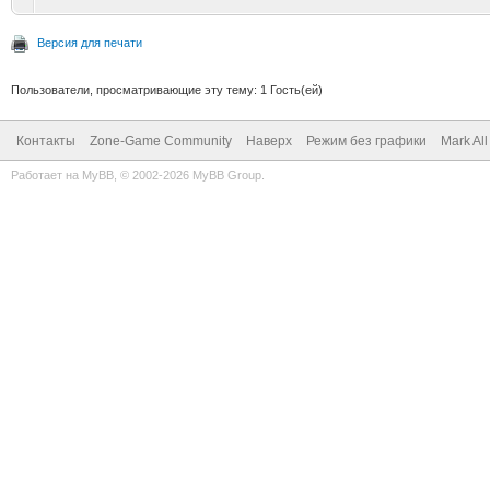
Версия для печати
Пользователи, просматривающие эту тему: 1 Гость(ей)
Контакты
Zone-Game Community
Наверх
Режим без графики
Mark Al
Работает на
MyBB
, © 2002-2026
MyBB Group
.